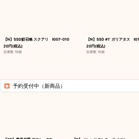
【N】SSD鮫召喚 スクアリ IG07-010
【N】SSD #1’ ガリアタス IG1
20
円
(税込)
20
円
(税込)
在庫数 16個
在庫数 16個
予約受付中（新商品）