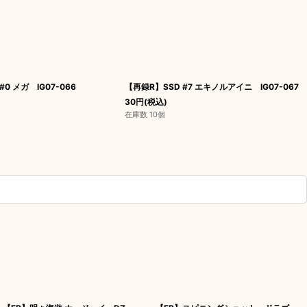
#0 メガ IG07-066
【再録R】SSD #7 エキノルアイニ IG07-067
30
円
(税込)
在庫数 10個