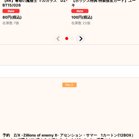
【RR】奪命の魔槍士 マルガラス DZ-
【ボックス特典 特製後攻カード】ユー
BT15/026
キ
80
円
(税込)
100
円
(税込)
在庫数 7個
在庫数 22個
No.2
予約 Z/X -Zillions of enemy X- アセンション・サマー 1カートン(12BOX）