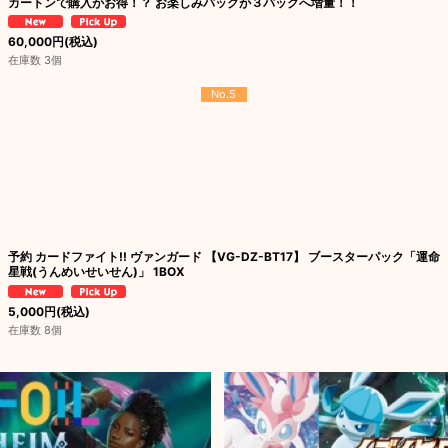
カートンで購入がお得！？ お楽しみパックが３パックへ増量！！
60,000
円
(税込)
在庫数 3個
No.5
予約 カードファイト!! ヴァンガード 【VG-DZ-BT17】 ブースターパック「運命
星戦(うんめいせいせん)」 1BOX
5,000
円
(税込)
在庫数 8個