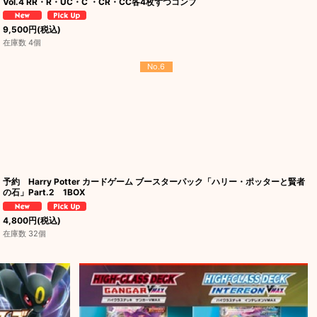
Vol.4 RR・R・UC・C ・CR・CC各4枚ずつコンプ
9,500
円
(税込)
在庫数 4個
No.6
予約 Harry Potter カードゲーム ブースターパック「ハリー・ポッターと賢者
の石」Part.2 1BOX
4,800
円
(税込)
在庫数 32個