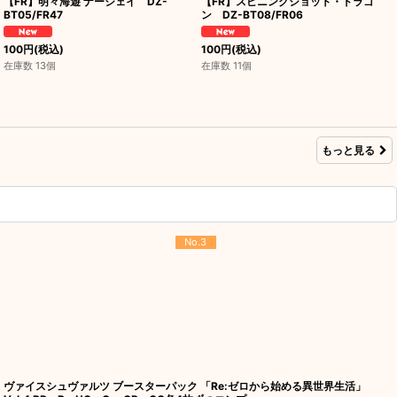
【FR】明々海遊 ナージェイ DZ-
【FR】スピニングショット・ドラゴ
BT05/FR47
ン DZ-BT08/FR06
100
円
(税込)
100
円
(税込)
在庫数 13個
在庫数 11個
もっと見る
No.3
ヴァイスシュヴァルツ ブースターパック 「Re:ゼロから始める異世界生活」