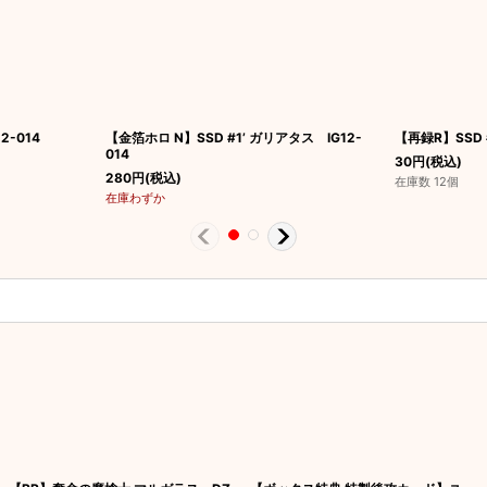
2-014
【金箔ホロ N】SSD #1’ ガリアタス IG12-
【再録R】SSD 
014
30
円
(税込)
280
円
(税込)
在庫数 12個
在庫わずか