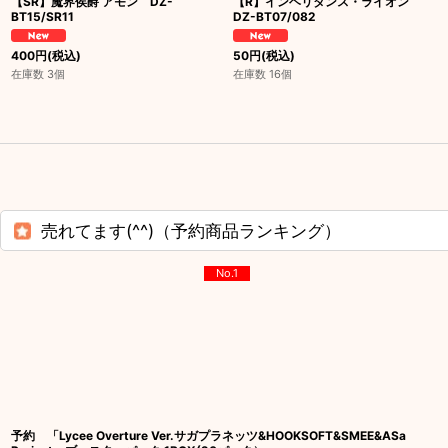
【SR】魔界侯爵 アモン DZ-
【R】インヘリタンス・ライオン
BT15/SR11
DZ-BT07/082
400
円
(税込)
50
円
(税込)
在庫数 3個
在庫数 16個
売れてます(^^)（予約商品ランキング）
No.1
予約 「Lycee Overture Ver.サガプラネッツ&HOOKSOFT&SMEE&ASa