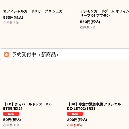
オフィシャルカードスリーブ 9 シュガー
デジモンカードゲーム オフィ
リーブ 01 アプモン
550
円
(税込)
550
円
(税込)
在庫数 3個
在庫数 2個
予約受付中（新商品）
【EX】きらパールドレス DZ-
【SR】寒空の緊急事態 アリシエル
BT05/EX21
DZ-LBT02/SR33
50
円
(税込)
200
円
(税込)
在庫数 11個
在庫わずか