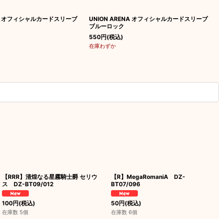
ENA オフィシャルカードスリーブ
UNION ARENA オフィシャルカードスリーブ
ブルーロック
550
円
(税込)
在庫わずか
【RRR】清煌なる星霧騎士爵 セリウ
【R】MegaRomaniA DZ-
ス DZ-BT09/012
BT07/096
100
円
(税込)
50
円
(税込)
在庫数 5個
在庫数 6個