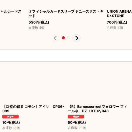
シャルカードス
オフィシャルカードスリーブ 9 ユースタス・キ
UNION AR
ッド
Dr.STONE
550
円
(税込)
700
円
(税込)
在庫数 4個
在庫数 4個
【双璧の覇者 コモン】アイサ OP06-
【R】Earnescorrectフォロワー フィ
099
ールネ DZ-LBT02/048
10
円
(税込)
50
円
(税込)
在庫数 18個
在庫数 20個