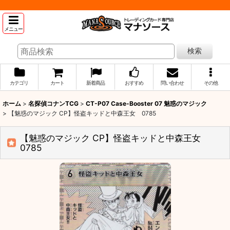
メニュー
検索
カテゴリ
カート
新着商品
おすすめ
問い合わせ
その他
ホーム
>
名探偵コナンTCG
>
CT-P07 Case-Booster 07 魅惑のマジック
>
【魅惑のマジック CP】怪盗キッドと中森王女 0785
【魅惑のマジック CP】怪盗キッドと中森王女
0785