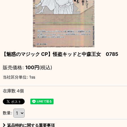
【魅惑のマジック CP】怪盗キッドと中森王女 0785
販売価格
:
100
円
(税込)
当社区分単位
:
1ss
在庫数 4個
数量
:
返品特約に関する重要事項