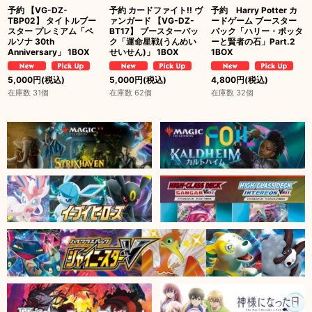
予約 【VG-DZ-
予約 カードファイト!! ヴ
予約 Harry Potter カ
TBP02】 タイトルブー
ァンガード 【VG-DZ-
ードゲーム ブースター
スター プレミアム「ペ
BT17】 ブースターパッ
パック「ハリー・ポッタ
ルソナ 30th
ク「運命星戦(うんめい
ーと賢者の石」Part.2
Anniversary」 1BOX
せいせん)」 1BOX
1BOX
5,000
円
(税込)
5,000
円
(税込)
4,800
円
(税込)
在庫数 31個
在庫数 62個
在庫数 32個