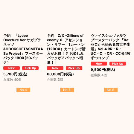
予約 「Lycee
予約 Z/X -Zillions of
ヴァイスシュヴァルツ
Overture Ver.サガプラ
enemy X- アセンショ
ブースターパック 「Re:
ネッツ
ン・サマー 1カートン
ゼロから始める異世界生
&HOOKSOFT&SMEE&A
(12BOX）カートンで購
活」Vol.4 RR・R・
Sa Project」ブースター
入がお得！？ お楽しみ
UC・C ・CR・CC各4枚
パック 1BOX(20パッ
パックが３パックへ増
ずつコンプ
ク）
量！！
9,500
円
(税込)
5,780
円
(税込)
60,000
円
(税込)
在庫数 4個
在庫数 40個
在庫数 3個
No.4
No.5
No.6