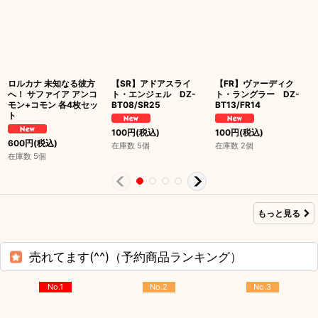
ロルカナ 未知なる彼方
【SR】アドアスライ
【FR】ヴァーディク
へ！ サファイア アンコ
ト・エンジェル DZ-
ト・ラングラー DZ-
モン+コモン 各4枚セッ
BT08/SR25
BT13/FR14
ト
100
円
(税込)
100
円
(税込)
600
円
(税込)
在庫数 5個
在庫数 2個
在庫数 5個
もっと見る
売れてます(^^)（予約商品ランキング）
No.1
No.2
No.3