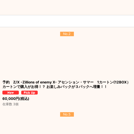
No.2
予約 Z/X -Zillions of enemy X- アセンション・サマー 1カートン(12BOX）
カートンで購入がお得！？ お楽しみパックが３パックへ増量！！
60,000
円
(税込)
在庫数 3個
No.5