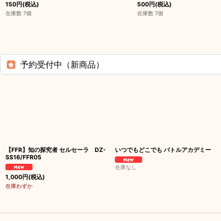
150
円
(税込)
500
円
(税込)
在庫数 7個
在庫数 7個
予約受付中（新商品）
【FFR】知の探究者 セルセーラ DZ-
いつでもどこでも バトルアカデミー
SS16/FFR05
在庫なし
1,000
円
(税込)
在庫わずか