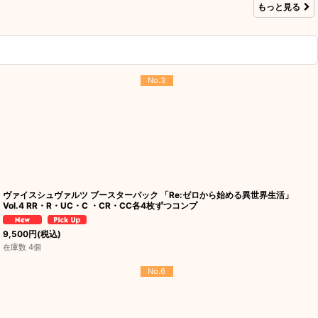
もっと見る
No.3
ヴァイスシュヴァルツ ブースターパック 「Re:ゼロから始める異世界生活」
Vol.4 RR・R・UC・C ・CR・CC各4枚ずつコンプ
9,500
円
(税込)
在庫数 4個
No.6