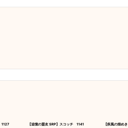
1127
【追憶の盟友 SRP】スコッチ 1141
【疾風の煌めき 