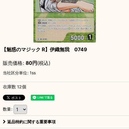
【魅惑のマジック R】伊織無我 0749
販売価格
:
80
円
(税込)
当社区分単位
:
1ss
在庫数 12個
数量
:
返品特約に関する重要事項