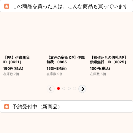
この商品を買った人は、こんな商品も買っています
【PR】伊織無我
【哀色の宿命 CP】伊織
【探偵たちの切札 RP】
ID［0621］
無我 0865
伊織無我 ID［0025］
150
円
(税込)
150
円
(税込)
100
円
(税込)
在庫数 7個
在庫数 9個
在庫数 5個
予約受付中（新商品）