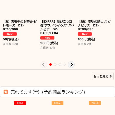
【R】真夜中のお茶会 ゼ
【EXRRR】並び立つ双
【RR】奏明の騎士 スピ
レモーヌ DZ-
璧”デスドライヴズ” スペ
ナビリス DZ-
BT10/066
ルビア DZ-
BT09/035
BT09/EX04
50
円
(税込)
100
円
(税込)
200
円
(税込)
在庫数 16個
在庫数 2個
在庫数 10個
もっと見る
売れてます(^^)（予約商品ランキング）
No.1
No.2
No.3