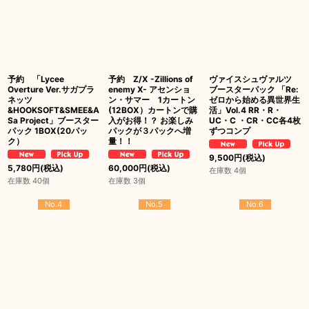
予約 「Lycee
予約 Z/X -Zillions of
ヴァイスシュヴァルツ
Overture Ver.サガプラ
enemy X- アセンショ
ブースターパック 「Re:
ネッツ
ン・サマー 1カートン
ゼロから始める異世界生
&HOOKSOFT&SMEE&A
(12BOX）カートンで購
活」Vol.4 RR・R・
Sa Project」ブースター
入がお得！？ お楽しみ
UC・C ・CR・CC各4枚
パック 1BOX(20パッ
パックが３パックへ増
ずつコンプ
ク）
量！！
9,500
円
(税込)
5,780
円
(税込)
60,000
円
(税込)
在庫数 4個
在庫数 40個
在庫数 3個
No.4
No.5
No.6