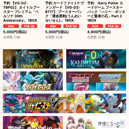
予約 【VG-DZ-
予約 カードファイト!! ヴ
予約 Harry Potter カ
TBP02】 タイトルブー
ァンガード 【VG-DZ-
ードゲーム ブースター
スター プレミアム「ペ
BT17】 ブースターパッ
パック「ハリー・ポッタ
ルソナ 30th
ク「運命星戦(うんめい
ーと賢者の石」Part.2
Anniversary」 1BOX
せいせん)」 1BOX
1BOX
5,000
円
(税込)
5,000
円
(税込)
4,800
円
(税込)
在庫数 31個
在庫数 92個
在庫数 32個