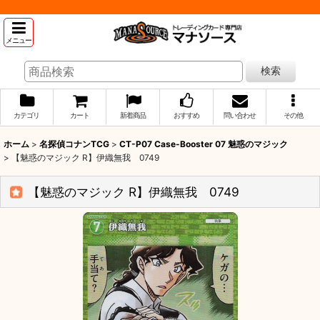
メニュー
検索
カテゴリ
カート
新着商品
おすすめ
問い合わせ
その他
ホーム
>
名探偵コナンTCG
>
CT-P07 Case-Booster 07 魅惑のマジック
>
【魅惑のマジック R】伊織無我 0749
【魅惑のマジック R】伊織無我 0749