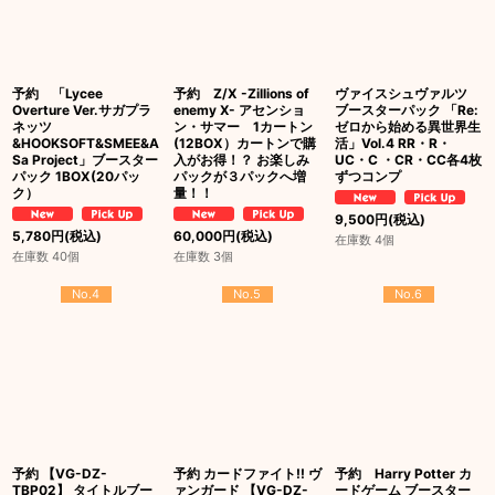
予約 「Lycee
予約 Z/X -Zillions of
ヴァイスシュヴァルツ
Overture Ver.サガプラ
enemy X- アセンショ
ブースターパック 「Re:
ネッツ
ン・サマー 1カートン
ゼロから始める異世界生
&HOOKSOFT&SMEE&A
(12BOX）カートンで購
活」Vol.4 RR・R・
Sa Project」ブースター
入がお得！？ お楽しみ
UC・C ・CR・CC各4枚
パック 1BOX(20パッ
パックが３パックへ増
ずつコンプ
ク）
量！！
9,500
円
(税込)
5,780
円
(税込)
60,000
円
(税込)
在庫数 4個
在庫数 40個
在庫数 3個
No.4
No.5
No.6
予約 【VG-DZ-
予約 カードファイト!! ヴ
予約 Harry Potter カ
TBP02】 タイトルブー
ァンガード 【VG-DZ-
ードゲーム ブースター