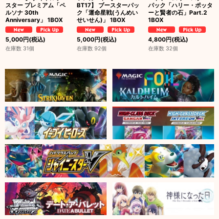
スター プレミアム「ペ
BT17】 ブースターパッ
パック「ハリー・ポッタ
ルソナ 30th
ク「運命星戦(うんめい
ーと賢者の石」Part.2
Anniversary」 1BOX
せいせん)」 1BOX
1BOX
5,000
円
(税込)
5,000
円
(税込)
4,800
円
(税込)
在庫数 31個
在庫数 92個
在庫数 32個