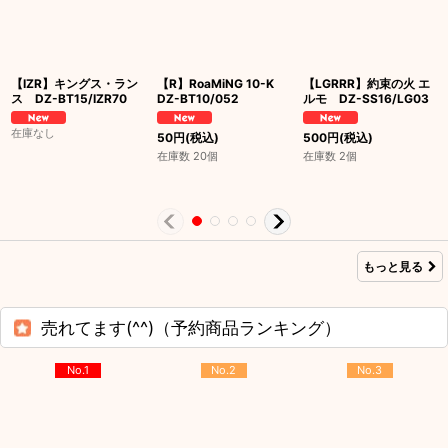
【IZR】キングス・ラン
【R】RoaMiNG 10-K
【LGRRR】約束の火 エ
ス DZ-BT15/IZR70
DZ-BT10/052
ルモ DZ-SS16/LG03
在庫なし
50
円
(税込)
500
円
(税込)
在庫数 20個
在庫数 2個
もっと見る
売れてます(^^)（予約商品ランキング）
No.1
No.2
No.3