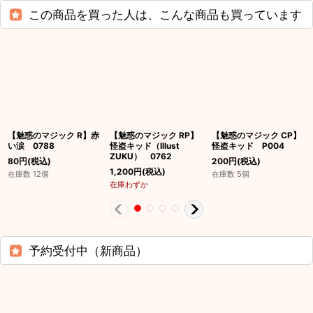
この商品を買った人は、こんな商品も買っています
【魅惑のマジック R】赤
【魅惑のマジック RP】
【魅惑のマジック CP】
い涙 0788
怪盗キッド（Illust
怪盗キッド P004
ZUKU） 0762
80
円
(税込)
200
円
(税込)
1,200
円
(税込)
在庫数 12個
在庫数 5個
在庫わずか
予約受付中（新商品）