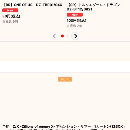
【RR】ONE OF US DZ-TBP01/046
【SR】トルクエダーム・ドラゴン
DZ-BT12/SR21
30
円
(税込)
100
円
(税込)
在庫数 9個
在庫数 3個
No.2
予約 Z/X -Zillions of enemy X- アセンション・サマー 1カートン(12BOX）