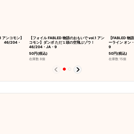
.1 アンコモン】
【フォイル FABLED 物語のおもいで vol.1 アン
【FABLED 物
46/204・
コモン】ダンボ ただ１頭の空飛ぶゾウ！
ーライン オン・
46/204・JA・9
9
50
円
(税込)
50
円
(税込)
在庫数 8個
在庫数 15個