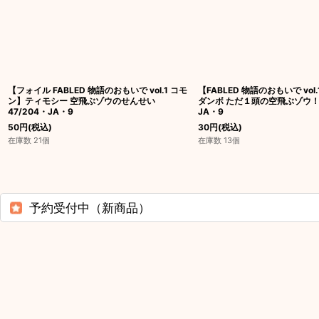
【フォイル FABLED 物語のおもいで vol.1 コモ
【FABLED 物語のおもいで vol
ン】ティモシー 空飛ぶゾウのせんせい
ダンボ ただ１頭の空飛ぶゾウ！ 
47/204・JA・9
JA・9
50
円
(税込)
30
円
(税込)
在庫数 21個
在庫数 13個
予約受付中（新商品）