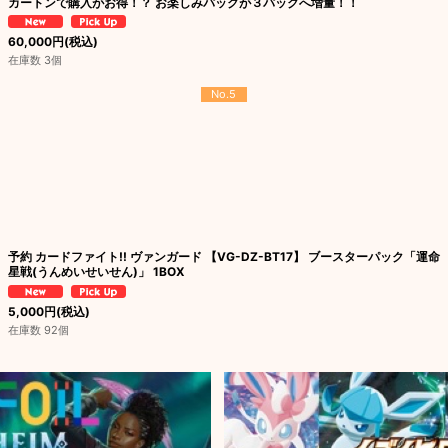
カートンで購入がお得！？ お楽しみパックが３パックへ増量！！
60,000
円
(税込)
在庫数 3個
No.5
予約 カードファイト!! ヴァンガード 【VG-DZ-BT17】 ブースターパック「運命
星戦(うんめいせいせん)」 1BOX
5,000
円
(税込)
在庫数 92個