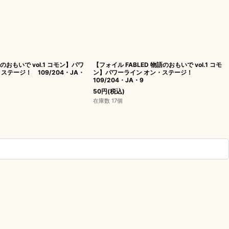
語のおもいで vol.1 コモン】パワ
【フォイル FABLED 物語のおもいで vol.1 コモ
ステージ！ 109/204・JA・
ン】パワーライン オン・ステージ！
109/204・JA・9
50
円
(税込)
在庫数 17個