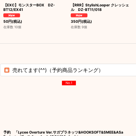
【EXC】モンスターBOX DZ-
【RRR】StylishLooper クレッシェ
BT12/EX41
ル DZ-BT11/018
50
円
(税込)
350
円
(税込)
在庫数 10個
在庫数 9個
売れてます(^^)（予約商品ランキング）
No.1
予約 「Lycee Overture Ver.サガプラネッツ&HOOKSOFT&SMEE&ASa