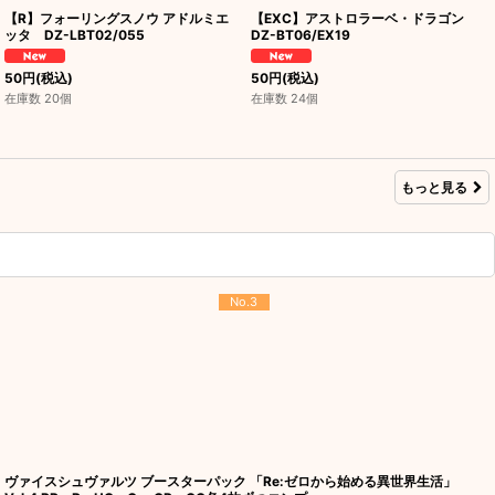
【R】フォーリングスノウ アドルミエ
【EXC】アストロラーベ・ドラゴン
ッタ DZ-LBT02/055
DZ-BT06/EX19
50
円
(税込)
50
円
(税込)
在庫数 20個
在庫数 24個
もっと見る
No.3
ヴァイスシュヴァルツ ブースターパック 「Re:ゼロから始める異世界生活」