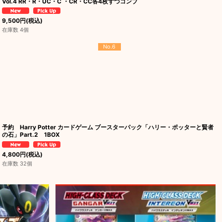
Vol.4 RR・R・UC・C ・CR・CC各4枚ずつコンプ
9,500
円
(税込)
在庫数 4個
No.6
予約 Harry Potter カードゲーム ブースターパック「ハリー・ポッターと賢者
の石」Part.2 1BOX
4,800
円
(税込)
在庫数 32個