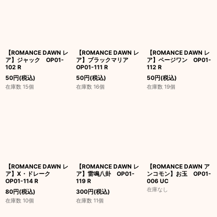
【ROMANCE DAWN レ
【ROMANCE DAWN レ
【ROMANCE DAWN レ
ア】ジャック OP01-
ア】ブラックマリア
ア】ページワン OP01-
102 R
OP01-111 R
112 R
50
円
(税込)
50
円
(税込)
50
円
(税込)
在庫数 15個
在庫数 16個
在庫数 19個
【ROMANCE DAWN レ
【ROMANCE DAWN レ
【ROMANCE DAWN ア
ア】X・ドレーク
ア】雷鳴八卦 OP01-
ンコモン】お玉 OP01-
OP01-114 R
119 R
006 UC
在庫なし
80
円
(税込)
300
円
(税込)
在庫数 10個
在庫数 11個