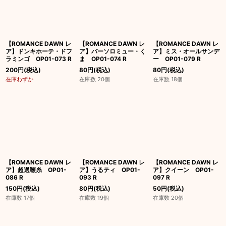
【ROMANCE DAWN レ
【ROMANCE DAWN レ
【ROMANCE DAWN レ
ア】ドンキホーテ・ドフ
ア】バーソロミュー・く
ア】ミス・オールサンデ
ラミンゴ OP01-073 R
ま OP01-074 R
ー OP01-079 R
200
円
(税込)
80
円
(税込)
80
円
(税込)
在庫わずか
在庫数 20個
在庫数 18個
【ROMANCE DAWN レ
【ROMANCE DAWN レ
【ROMANCE DAWN レ
ア】超過鞭糸 OP01-
ア】うるティ OP01-
ア】クイーン OP01-
086 R
093 R
097 R
150
円
(税込)
80
円
(税込)
50
円
(税込)
在庫数 17個
在庫数 19個
在庫数 20個