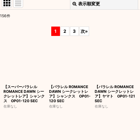
表示順変更
閉じる
156
件
表示数
:
1
2
3
次
»
並び順
:
絞り込む
【スーパーパラレル
【パラレル ROMANCE
【パラレル ROMANCE
ROMANCE DAWN シー
DAWN シークレットレ
DAWN シークレットレ
クレットレア】シャンク
ア】シャンクス OP01-
ア】ヤマト OP01-121
ス OP01-120 SEC
120 SEC
SEC
在庫なし
在庫なし
在庫なし