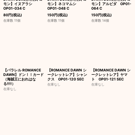
モン】イヌアラシ
モン】ネコマムシ
モン】アルビダ OP01-
OP01-034 C
OP01-048 C
064 C
80
円
(税込)
150
円
(税込)
150
円
(税込)
在庫数 11個
在庫数 11個
在庫数 14個
【パラレル ROMANCE
【ROMANCE DAWN シ
【ROMANCE DAWN シ
DAWN】ドン！！カード
ークレットレア】シャン
ークレットレア】ヤマ
（海賊王におれはな
クス OP01-120 SEC
ト OP01-121 SEC
る!!!!）
在庫なし
在庫なし
在庫なし