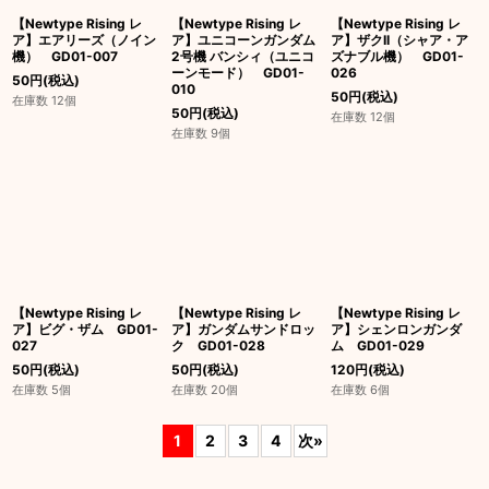
【Newtype Rising レ
【Newtype Rising レ
【Newtype Rising レ
ア】エアリーズ（ノイン
ア】ユニコーンガンダム
ア】ザクII（シャア・ア
機） GD01-007
2号機 バンシィ（ユニコ
ズナブル機） GD01-
ーンモード） GD01-
026
50
円
(税込)
010
50
円
(税込)
在庫数 12個
50
円
(税込)
在庫数 12個
在庫数 9個
【Newtype Rising レ
【Newtype Rising レ
【Newtype Rising レ
ア】ビグ・ザム GD01-
ア】ガンダムサンドロッ
ア】シェンロンガンダ
027
ク GD01-028
ム GD01-029
50
円
(税込)
50
円
(税込)
120
円
(税込)
在庫数 5個
在庫数 20個
在庫数 6個
1
2
3
4
次
»