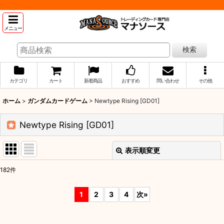
メニュー
検索
カテゴリ
カート
新着商品
おすすめ
問い合わせ
その他
ホーム
>
ガンダムカードゲーム
>
Newtype Rising [GD01]
Newtype Rising [GD01]
表示順変更
閉じる
182
件
表示数
:
1
2
3
4
次
»
並び順
: