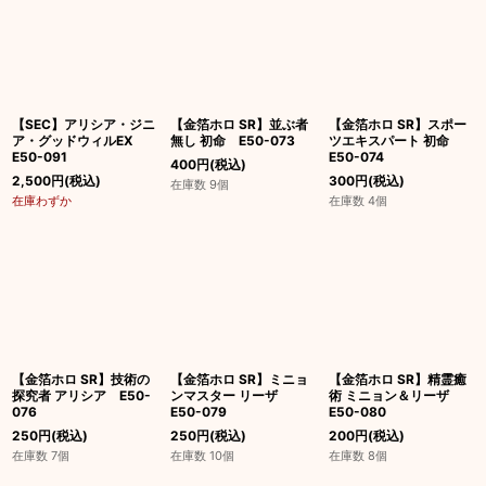
並び順
:
絞り込む
【SEC】アリシア・ジニ
【金箔ホロ SR】並ぶ者
【金箔ホロ SR】スポー
ア・グッドウィルEX
無し 初命 E50-073
ツエキスパート 初命
E50-091
E50-074
400
円
(税込)
2,500
円
(税込)
300
円
(税込)
在庫数 9個
在庫わずか
在庫数 4個
【金箔ホロ SR】技術の
【金箔ホロ SR】ミニョ
【金箔ホロ SR】精霊癒
探究者 アリシア E50-
ンマスター リーザ
術 ミニョン＆リーザ
076
E50-079
E50-080
250
円
(税込)
250
円
(税込)
200
円
(税込)
在庫数 7個
在庫数 10個
在庫数 8個