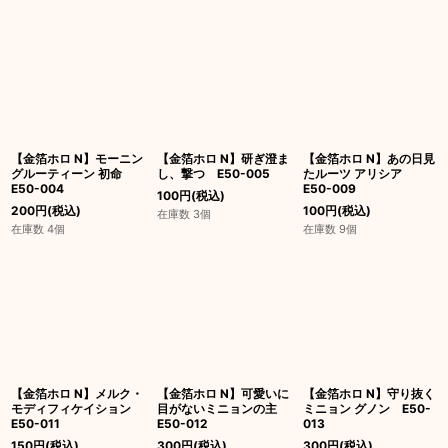
【金箔ホロ N】モーニン
【金箔ホロ N】研ぎ澄ま
【金箔ホロ N】あの日見
グルーティーン 初命
し、撃つ E50-005
たルーツ アリシア
E50-004
E50-009
100
円
(税込)
200
円
(税込)
100
円
(税込)
在庫数 3個
在庫数 4個
在庫数 9個
【金箔ホロ N】メルク・
【金箔ホロ N】可愛いに
【金箔ホロ N】守り抜く
モディフィケイション
目がないミニョンの主
ミニョン グノン E50-
E50-011
E50-012
013
150
円
(税込)
300
円
(税込)
300
円
(税込)