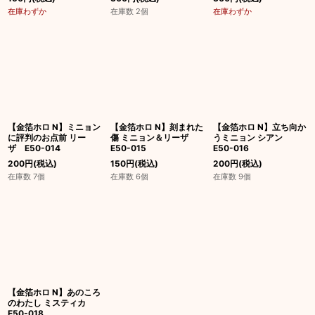
在庫わずか
在庫数 2個
在庫わずか
【金箔ホロ N】ミニョン
【金箔ホロ N】刻まれた
【金箔ホロ N】立ち向か
に評判のお点前 リー
傷 ミニョン＆リーザ
うミニョン シアン
ザ E50-014
E50-015
E50-016
200
円
(税込)
150
円
(税込)
200
円
(税込)
在庫数 7個
在庫数 6個
在庫数 9個
【金箔ホロ N】あのころ
のわたし ミスティカ
E50-018