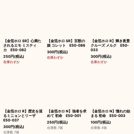
【金箔ホロ SR】心満た
【金箔ホロ SR】百獣の
【金箔ホロ R】輝き夜景
されるエモ ミスティ
娘 コレット E50-086
クルーズ メルク E50-
カ E50-082
033
300
円
(税込)
250
円
(税込)
300
円
(税込)
在庫わずか
在庫わずか
在庫わずか
【金箔ホロ R】歴史を巡
【金箔ホロ N】強者を求
【金箔ホロ N】憧れの始
るミニョンとリーザ
めて 初命 E50-001
まる 初命 E50-003
E50-037
250
円
(税込)
100
円
(税込)
300
円
(税込)
在庫数 7個
在庫数 4個
在庫数 7個