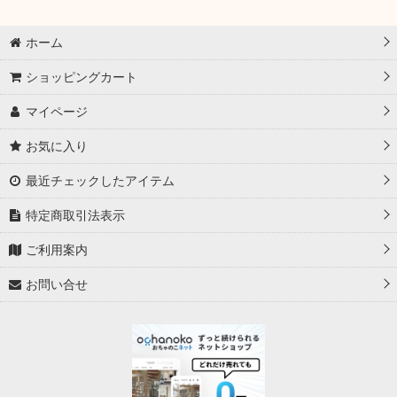
並び順
:
ウルトラマン カードゲーム (全商品)
ホーム
絆、重なる時【BP08】
絞り込む
ショッピングカート
大怪獣超進撃【BP07】
マイページ
轟刃と機甲の盟友【BP06】
お気に入り
勇輝の黎明【BP05】
最近チェックしたアイテム
特定商取引法表示
希望と光の覚醒【BP04】
ご利用案内
復讐と闇の輪廻【BP03】
お問い合せ
吹き荒れる紅と蒼【BP02】
地球の守護者たち【BP01】
プロモ