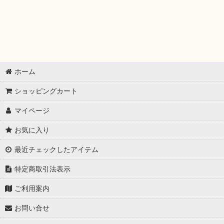
混沌の女神様
Cake Rabbits
白詰草
ホーム
サンパン
ショッピングカート
クラスター/フレシア
マイページ
アクアアルタ
お気に入り
ミッドナイトブルー
最近チェックしたアイテム
マスクの中
特定商取引法表示
EATOS
ご利用案内
セルゲーム
お問い合せ