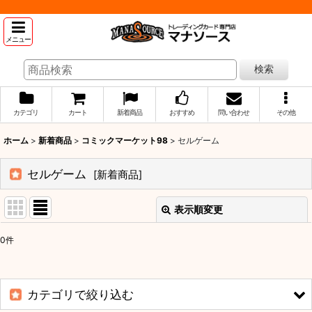
メニュー
検索
カテゴリ
カート
新着商品
おすすめ
問い合わせ
その他
ホーム
>
新着商品
>
コミックマーケット98
>
セルゲーム
セルゲーム
[
新着商品
]
表示順変更
閉じる
0
件
表示数
:
並び順
:
カテゴリで絞り込む