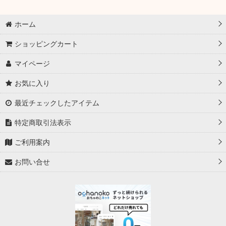
絞り込む
コミックマーケット98 (全商品)
ホーム
混沌の女神様
ショッピングカート
Cake Rabbits
マイページ
白詰草
お気に入り
サンパン
最近チェックしたアイテム
特定商取引法表示
クラスター/フレシア
ご利用案内
アクアアルタ
お問い合せ
ミッドナイトブルー
マスクの中
EATOS