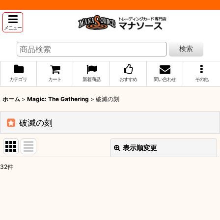
メニュー
検索
カテゴリ
カート
新着商品
おすすめ
問い合わせ
その他
ホーム
>
Magic: The Gathering
>
破滅の刻
破滅の刻
表示順変更
閉じる
32
件
表示数
:
並び順
: