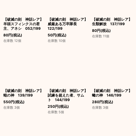
絞り込む
【破滅の刻 神話レア】
【破滅の刻 神話レア】
【破滅の刻 神話レア】
羊頭スフィンクスの君
威厳ある万卒隊長
生類解放 137/199
主、アネシ 052/199
122/199
80
円
(税込)
80
円
(税込)
50
円
(税込)
在庫数 11個
在庫数 12個
在庫数 10個
【破滅の刻 神話レア】
【破滅の刻 神話レア】
【破滅の刻 神話レア】
蝗の神 139/199
試練を超えた者、サム
蠍の神 146/199
ト 144/199
550
円
(税込)
280
円
(税込)
250
円
(税込)
在庫数 3個
在庫数 3個
在庫数 5個