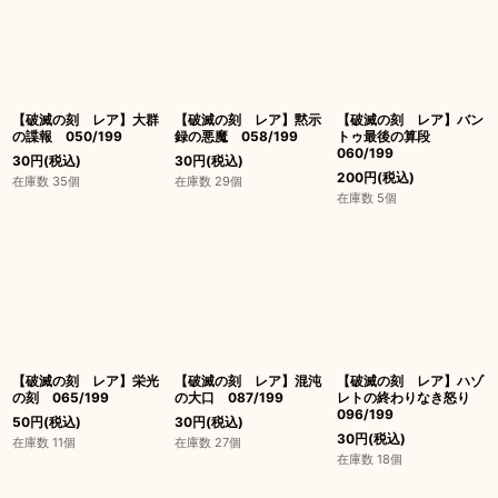
【破滅の刻 レア】大群
【破滅の刻 レア】黙示
【破滅の刻 レア】バン
の諜報 050/199
録の悪魔 058/199
トゥ最後の算段
060/199
30
円
(税込)
30
円
(税込)
200
円
(税込)
在庫数 35個
在庫数 29個
在庫数 5個
【破滅の刻 レア】栄光
【破滅の刻 レア】混沌
【破滅の刻 レア】ハゾ
の刻 065/199
の大口 087/199
レトの終わりなき怒り
096/199
50
円
(税込)
30
円
(税込)
30
円
(税込)
在庫数 11個
在庫数 27個
在庫数 18個