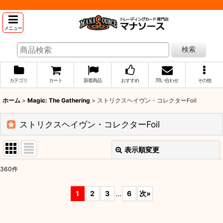
メニュー
検索
カテゴリ
カート
新着商品
おすすめ
問い合わせ
その他
ホーム
>
Magic: The Gathering
>
ストリクスヘイヴン・コレクターFoil
ストリクスヘイヴン・コレクターFoil
表示順変更
閉じる
360
件
表示数
:
1
2
3
...
6
次
»
並び順
: