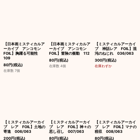
【日本画ミスティカルア
【日本画ミスティカルア
【ミスティカルアーカイ
ーカイブ アンコモン
ーカイブ アンコモン
ブ 神話レア FOIL】混
FOIL】胸躍る可能性
FOIL】冒険の衝動 112
沌のねじれ 036/063
109
80
円
(税込)
300
円
(税込)
80
円
(税込)
在庫数 4個
在庫わずか
在庫数 7個
【ミスティカルアーカイ
【ミスティカルアーカイ
【ミスティカルアーカイ
ブ レア FOIL】土地の
ブ レア FOIL】神々の
ブ レア FOIL】マナの
寄進 006/063
思し召し 007/063
税収 008/063
200
円
(税込)
80
円
(税込)
80
円
(税込)