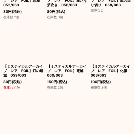
ブ レア FOIL】調和
ブ レア FOIL】新たな
ブ レア FOIL】嵐の乗
052/063
芽吹き 056/063
り切り 058/063
在庫なし
80
円
(税込)
80
円
(税込)
在庫数 2個
在庫数 3個
【ミスティカルアーカイ
【ミスティカルアーカイ
【ミスティカルアーカイ
ブ レア FOIL】灯の燼
ブ レア FOIL】電解
ブ レア FOIL】化膿
滅 059/063
060/063
063/063
80
円
(税込)
150
円
(税込)
100
円
(税込)
在庫わずか
在庫数 2個
在庫数 2個