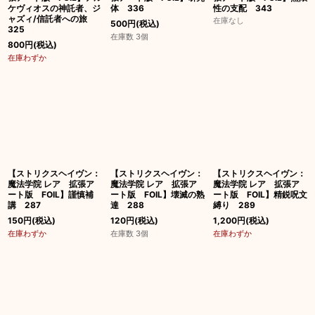
ケヴィオスの神託者、ジ
体 336
性の支配 343
ャズィ/信託者への旅
在庫なし
500
円
(税込)
325
在庫数 3個
800
円
(税込)
在庫わずか
【ストリクスヘイヴン：
【ストリクスヘイヴン：
【ストリクスヘイヴン：
魔法学院 レア 拡張ア
魔法学院 レア 拡張ア
魔法学院 レア 拡張ア
ート版 FOIL】謹慎補
ート版 FOIL】壊滅の熟
ート版 FOIL】精鋭呪文
講 287
達 288
縛り 289
150
円
(税込)
120
円
(税込)
1,200
円
(税込)
在庫わずか
在庫数 3個
在庫わずか