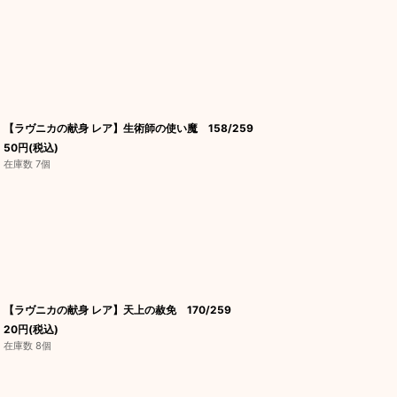
【ラヴニカの献身 レア】生術師の使い魔 158/259
50
円
(税込)
在庫数 7個
【ラヴニカの献身 レア】天上の赦免 170/259
20
円
(税込)
在庫数 8個