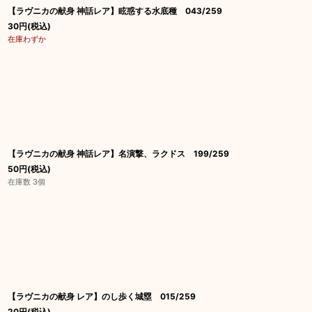
【ラヴニカの献身 神話レア】眩惑する水底種 043/259
30
円
(税込)
在庫わずか
【ラヴニカの献身 神話レア】名演撃、ラクドス 199/259
50
円
(税込)
在庫数 3個
【ラヴニカの献身 レア】のし歩く城塁 015/259
20
円
(税込)