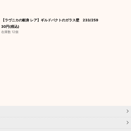
【ラヴニカの献身 レア】ギルドパクトのガラス壁 233/259
30
円
(税込)
在庫数 12個