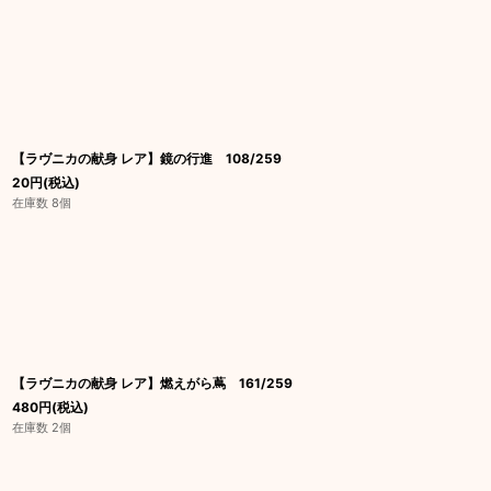
【ラヴニカの献身 レア】鏡の行進 108/259
20
円
(税込)
在庫数 8個
【ラヴニカの献身 レア】燃えがら蔦 161/259
480
円
(税込)
在庫数 2個