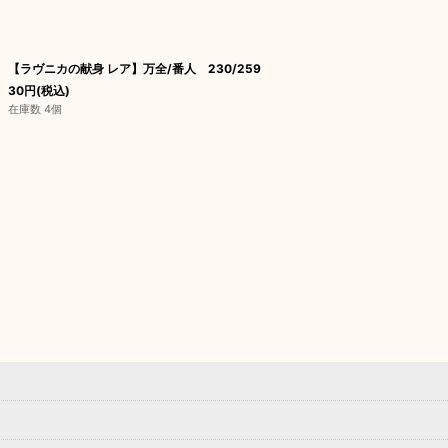
【ラヴニカの献身 レア】万全/番人 230/259
30
円
(税込)
在庫数 4個