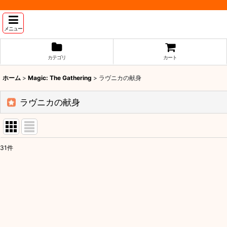
メニュー
カテゴリ
カート
ホーム
>
Magic: The Gathering
>
ラヴニカの献身
ラヴニカの献身
31
件
表示数
:
並び順
: