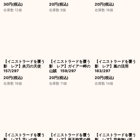
30
円
(税込)
20
円
(税込)
20
円
(税込)
在庫数 12個
在庫数 9個
在庫数 18個
【イニストラードを覆う
【イニストラードを覆う
【イニストラードを覆う
影 レア】炎刃の天使
影 レア】ガイアー岬の
影 レア】嵐の活用
157/297
山賊 159/297
163/297
20
円
(税込)
20
円
(税込)
20
円
(税込)
在庫数 18個
在庫数 11個
在庫数 14個
【イニストラードを覆う
【イニストラードを覆う
【イニストラードを覆う
影 レア】災いの狼
影 レア】死天狗茸の栽
影 レア】容赦無い泥