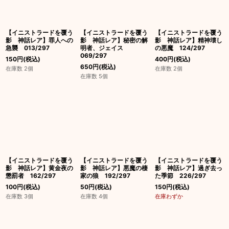
絞り込む
【イニストラードを覆う
【イニストラードを覆う
【イニストラードを覆う
影 神話レア】罪人への
影 神話レア】秘密の解
影 神話レア】精神壊し
急襲 013/297
明者、ジェイス
の悪魔 124/297
069/297
150
円
(税込)
400
円
(税込)
650
円
(税込)
在庫数 2個
在庫数 2個
在庫数 5個
【イニストラードを覆う
【イニストラードを覆う
【イニストラードを覆う
影 神話レア】黄金夜の
影 神話レア】悪魔の棲
影 神話レア】過ぎ去っ
懲罰者 162/297
家の狼 192/297
た季節 226/297
100
円
(税込)
50
円
(税込)
150
円
(税込)
在庫数 3個
在庫数 4個
在庫わずか