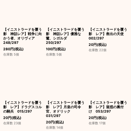
【イニストラードを覆う
【イニストラードを覆う
【イニストラードを覆う
影 神話レア】戦争に向
影 神話レア】優雅な
影 レア】救出の天使
かう者、オリヴィア
鷺、シガルダ
002/297
248/297
250/297
20
円
(税込)
280
円
(税込)
100
円
(税込)
在庫数 22個
在庫数 5個
在庫数 5個
【イニストラードを覆う
【イニストラードを覆う
【イニストラードを覆う
影 レア】ドラグスコル
影 レア】月皇の司令
影 レア】疑惑の裏付
の騎兵 015/297
官、オドリック
け 053/297
031/297
20
円
(税込)
20
円
(税込)
20
円
(税込)
在庫数 23個
在庫数 17個
在庫数 14個