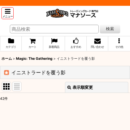
メニュー
検索
カテゴリ
カート
新着商品
おすすめ
問い合わせ
その他
ホーム
>
Magic: The Gathering
>
イニストラードを覆う影
イニストラードを覆う影
表示順変更
閉じる
42
件
表示数
:
並び順
: