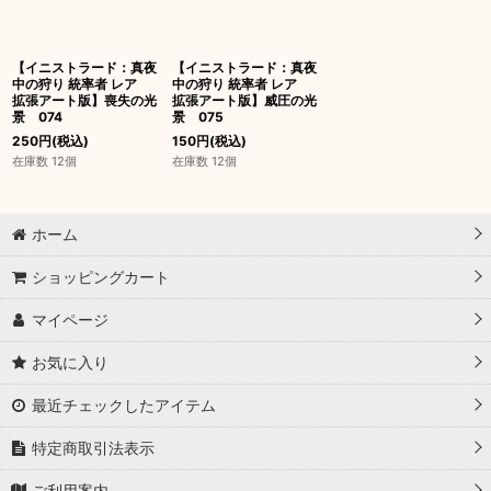
【イニストラード：真夜
【イニストラード：真夜
中の狩り 統率者 レア
中の狩り 統率者 レア
拡張アート版】喪失の光
拡張アート版】威圧の光
景 074
景 075
250
円
(税込)
150
円
(税込)
在庫数 12個
在庫数 12個
ホーム
ショッピングカート
マイページ
お気に入り
最近チェックしたアイテム
特定商取引法表示
ご利用案内