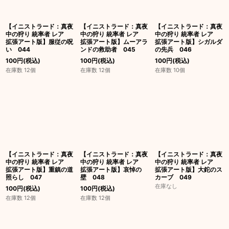
【イニストラード：真夜
【イニストラード：真夜
【イニストラード：真夜
中の狩り 統率者 レア
中の狩り 統率者 レア
中の狩り 統率者 レア
拡張アート版】服従の呪
拡張アート版】ムーアラ
拡張アート版】シガルダ
い 044
ンドの救助者 045
の先兵 046
100
円
(税込)
100
円
(税込)
100
円
(税込)
在庫数 12個
在庫数 12個
在庫数 10個
【イニストラード：真夜
【イニストラード：真夜
【イニストラード：真夜
中の狩り 統率者 レア
中の狩り 統率者 レア
中の狩り 統率者 レア
拡張アート版】重鎮の道
拡張アート版】哀悼の
拡張アート版】大鉈のス
照らし 047
壁 048
カーブ 049
在庫なし
100
円
(税込)
100
円
(税込)
在庫数 12個
在庫数 12個