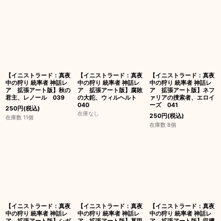
【イニストラード：真夜
【イニストラード：真夜
【イニストラード：真夜
中の狩り 統率者 神話レ
中の狩り 統率者 神話レ
中の狩り 統率者 神話レ
ア 拡張アート版】秋の
ア 拡張アート版】腐敗
ア 拡張アート版】ネフ
君主、レノール 039
の大鉈、ウィルヘルト
ァリアの捜索者、エロイ
040
ーズ 041
250
円
(税込)
在庫なし
250
円
(税込)
在庫数 11個
在庫数 8個
【イニストラード：真夜
【イニストラード：真夜
【イニストラード：真夜
中の狩り 統率者 神話レ
中の狩り 統率者 神話レ
中の狩り 統率者 神話レ
ア 拡張アート版】シガ
ア 拡張アート版】墓甲
ア 拡張アート版】収穫