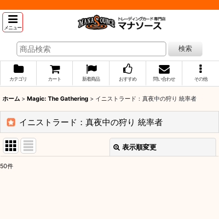
メニュー
検索
カテゴリ
カート
新着商品
おすすめ
問い合わせ
その他
ホーム
>
Magic: The Gathering
>
イニストラード：真夜中の狩り 統率者
イニストラード：真夜中の狩り 統率者
表示順変更
閉じる
50
件
表示数
:
並び順
: