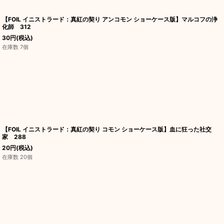
【FOIL イニストラード：真紅の契り アンコモン ショーケース版】マルコフの浄
化師 312
30
円
(税込)
在庫数 7個
【FOIL イニストラード：真紅の契り コモン ショーケース版】血に狂った社交
家 288
20
円
(税込)
在庫数 20個