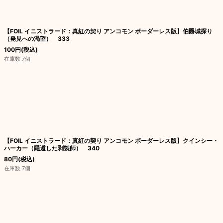
【FOIL イニストラード：真紅の契り アンコモン ボーダーレス版】伯爵城探り
（発見への渇望） 333
100
円
(税込)
在庫数 7個
【FOIL イニストラード：真紅の契り アンコモン ボーダーレス版】クインシー・
ハーカー（隠遁した剥製師） 340
80
円
(税込)
在庫数 7個