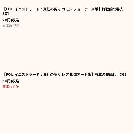
【FOIL イニストラード：真紅の契り コモン ショーケース版】好戦的な客人
301
20
円
(税込)
在庫数 17個
【FOIL イニストラード：真紅の契り レア 拡張アート版】有翼の先触れ 365
50
円
(税込)
在庫わずか