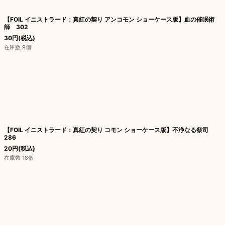
【FOIL イニストラード：真紅の契り アンコモン ショーケース版】血の催眠術
師 302
30
円
(税込)
在庫数 9個
【FOIL イニストラード：真紅の契り コモン ショーケース版】不浄なる祭司
286
20
円
(税込)
在庫数 18個