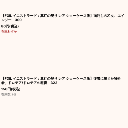
【FOIL イニストラード：真紅の契り レア ショーケース版】面汚しの乙女、エイ
ンジー 309
80
円
(税込)
在庫わずか
【FOIL イニストラード：真紅の契り レア ショーケース版】復讐に燃えた犠牲
者、ドロテア/ドロテアの報復 322
150
円
(税込)
在庫数 2個