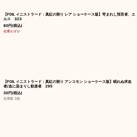
【FOIL イニストラード：真紅の契り レア ショーケース版】苛まれし預言者、エ
ルス 323
80
円
(税込)
在庫わずか
【FOIL イニストラード：真紅の契り アンコモン ショーケース版】眠れぬ求血
者/血に染まりし歓楽者 295
30
円
(税込)
在庫数 3個