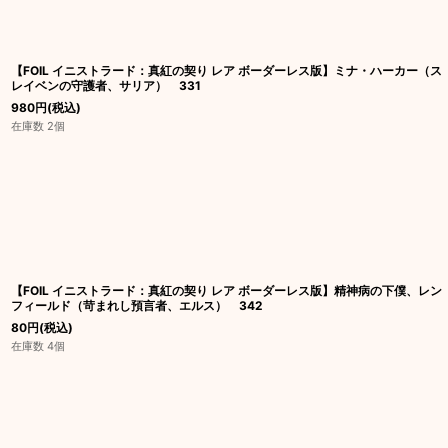
【FOIL イニストラード：真紅の契り レア ボーダーレス版】ミナ・ハーカー（ス
レイベンの守護者、サリア） 331
980
円
(税込)
在庫数 2個
【FOIL イニストラード：真紅の契り レア ボーダーレス版】精神病の下僕、レン
フィールド（苛まれし預言者、エルス） 342
80
円
(税込)
在庫数 4個