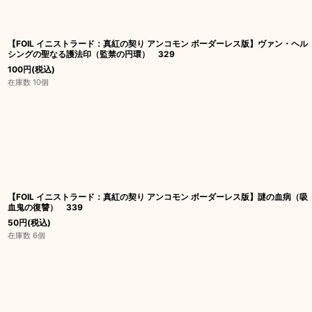
【FOIL イニストラード：真紅の契り アンコモン ボーダーレス版】ヴァン・ヘル
シングの聖なる護法印（監禁の円環） 329
100
円
(税込)
在庫数 10個
【FOIL イニストラード：真紅の契り アンコモン ボーダーレス版】謎の血病（吸
血鬼の復讐） 339
50
円
(税込)
在庫数 6個