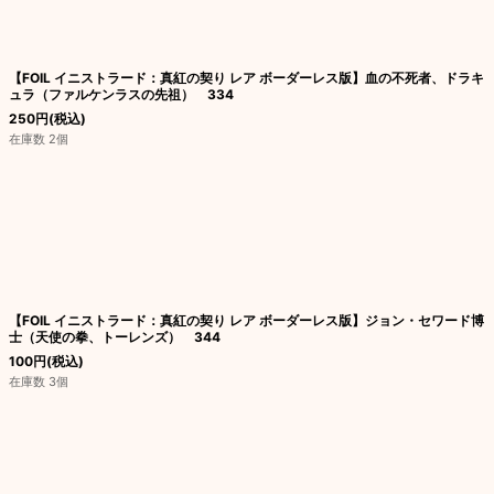
【FOIL イニストラード：真紅の契り レア ボーダーレス版】血の不死者、ドラキ
ュラ（ファルケンラスの先祖） 334
250
円
(税込)
在庫数 2個
【FOIL イニストラード：真紅の契り レア ボーダーレス版】ジョン・セワード博
士（天使の拳、トーレンズ） 344
100
円
(税込)
在庫数 3個