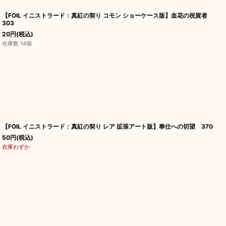
【FOIL イニストラード：真紅の契り コモン ショーケース版】血花の祝賀者
303
20
円
(税込)
在庫数 14個
【FOIL イニストラード：真紅の契り レア 拡張アート版】奉仕への切望 370
50
円
(税込)
在庫わずか