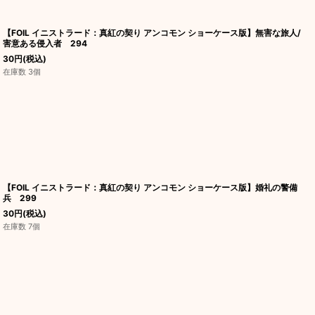
【FOIL イニストラード：真紅の契り アンコモン ショーケース版】無害な旅人/
害意ある侵入者 294
30
円
(税込)
在庫数 3個
【FOIL イニストラード：真紅の契り アンコモン ショーケース版】婚礼の警備
兵 299
30
円
(税込)
在庫数 7個