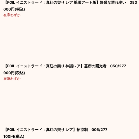
【FOIL イニストラード：真紅の契り レア 拡張アート版】隆盛な群れ率い 383
600
円
(税込)
在庫わずか
【FOIL イニストラード：真紅の契り 神話レア】墓所の照光者 050/277
900
円
(税込)
在庫わずか
【FOIL イニストラード：真紅の契り レア】招待制 005/277
100
円
(税込)