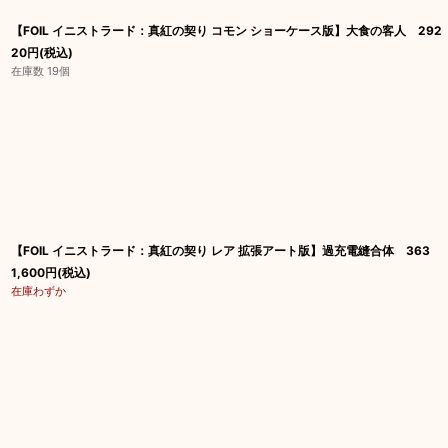
【FOIL イニストラード：真紅の契り コモン ショーケース版】大食の客人 292
20
円
(税込)
在庫数 19個
【FOIL イニストラード：真紅の契り レア 拡張アート版】過充電縫合体 363
1,600
円
(税込)
在庫わずか