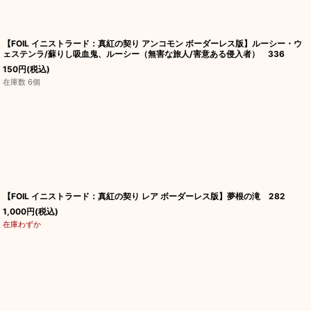
【FOIL イニストラード：真紅の契り アンコモン ボーダーレス版】ルーシー・ウ
ェステンラ/蘇りし吸血鬼、ルーシー（無害な旅人/害意ある侵入者） 336
150
円
(税込)
在庫数 6個
【FOIL イニストラード：真紅の契り レア ボーダーレス版】夢根の滝 282
1,000
円
(税込)
在庫わずか