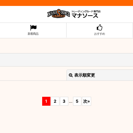
新着商品
おすすめ
表示順変更
1
2
3
...
5
次
»
絞り込む