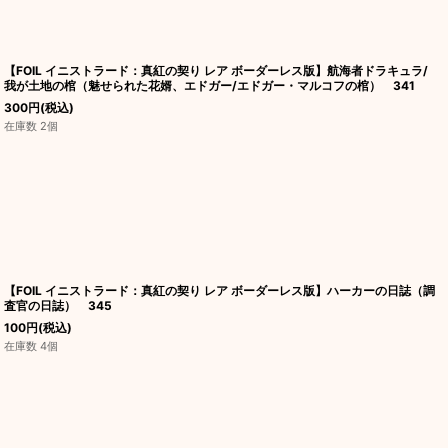
【FOIL イニストラード：真紅の契り レア ボーダーレス版】航海者ドラキュラ/
我が土地の棺（魅せられた花婿、エドガー/エドガー・マルコフの棺） 341
300
円
(税込)
在庫数 2個
【FOIL イニストラード：真紅の契り レア ボーダーレス版】ハーカーの日誌（調
査官の日誌） 345
100
円
(税込)
在庫数 4個