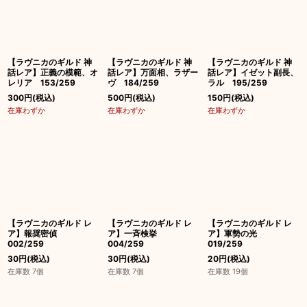
絞り込む
【ラヴニカのギルド 神
【ラヴニカのギルド 神
【ラヴニカのギルド 神
話レア】正義の模範、オ
話レア】万面相、ラザー
話レア】イゼット副長、
レリア 153/259
ヴ 184/259
ラル 195/259
300
円
(税込)
500
円
(税込)
150
円
(税込)
在庫わずか
在庫わずか
在庫わずか
【ラヴニカのギルド レ
【ラヴニカのギルド レ
【ラヴニカのギルド レ
ア】報奨密偵
ア】一斉検挙
ア】軍勢の光
002/259
004/259
019/259
30
円
(税込)
30
円
(税込)
20
円
(税込)
在庫数 7個
在庫数 7個
在庫数 19個