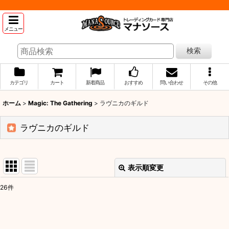
メニュー
検索
カテゴリ
カート
新着商品
おすすめ
問い合わせ
その他
ホーム
>
Magic: The Gathering
>
ラヴニカのギルド
ラヴニカのギルド
表示順変更
閉じる
26
件
表示数
:
並び順
: