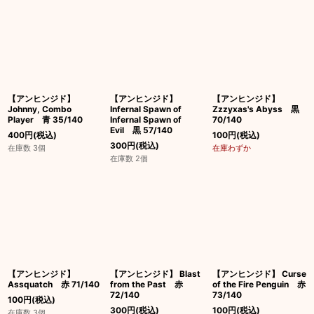
【アンヒンジド】
【アンヒンジド】
【アンヒンジド】
Johnny, Combo
Infernal Spawn of
Zzzyxas's Abyss 黒
Player 青 35/140
Infernal Spawn of
70/140
Evil 黒 57/140
400
円
(税込)
100
円
(税込)
300
円
(税込)
在庫数 3個
在庫わずか
在庫数 2個
【アンヒンジド】
【アンヒンジド】 Blast
【アンヒンジド】 Curse
Assquatch 赤 71/140
from the Past 赤
of the Fire Penguin 赤
72/140
73/140
100
円
(税込)
300
円
(税込)
100
円
(税込)
在庫数 3個