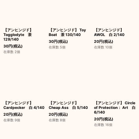
【アンヒンジド】
【アンヒンジド】 Toy
【アンヒンジド】
Togglodyte 茶
Boat 茶 130/140
AWOL 白 2/140
129/140
30
円
(税込)
20
円
(税込)
30
円
(税込)
在庫数 5個
在庫数 10個
在庫数 2個
【アンヒンジド】
【アンヒンジド】
【アンヒンジド】 Circle
Cardpecker 白 4/140
Cheap Ass 白 5/140
of Protection： Art 白
6/140
20
円
(税込)
20
円
(税込)
20
円
(税込)
在庫数 9個
在庫数 8個
在庫数 16個