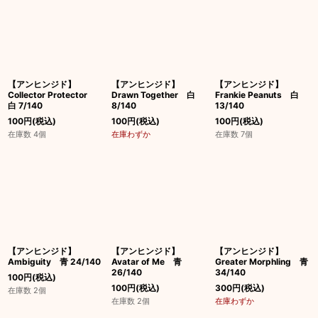
絞り込む
【アンヒンジド】
【アンヒンジド】
【アンヒンジド】
Collector Protector
Drawn Together 白
Frankie Peanuts 白
白 7/140
8/140
13/140
100
円
(税込)
100
円
(税込)
100
円
(税込)
在庫数 4個
在庫わずか
在庫数 7個
【アンヒンジド】
【アンヒンジド】
【アンヒンジド】
Ambiguity 青 24/140
Avatar of Me 青
Greater Morphling 青
26/140
34/140
100
円
(税込)
100
円
(税込)
300
円
(税込)
在庫数 2個
在庫数 2個
在庫わずか