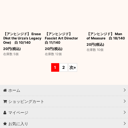
【アンヒンジド】 Erase
【アンヒンジド】
【アンヒンジド】 Man
(Not the Urza's Legacy
Fascist Art Director
of Measure 白 18/140
One) 白 10/140
白 11/140
20
円
(税込)
20
円
(税込)
20
円
(税込)
在庫数 10個
在庫数 5個
在庫数 12個
1
2
次
»
ホーム
ショッピングカート
マイページ
お気に入り