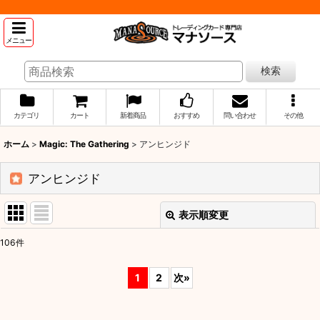
メニュー
検索
カテゴリ
カート
新着商品
おすすめ
問い合わせ
その他
ホーム
>
Magic: The Gathering
>
アンヒンジド
アンヒンジド
表示順変更
閉じる
106
件
表示数
:
1
2
次
»
並び順
: