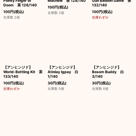
Pointy Finger of
Machine 茶 128/140
Gun Balloon Game 茶
Doom 茶 126/140
132/140
100
円
(税込)
100
円
(税込)
100
円
(税込)
在庫数 2個
在庫数 2個
在庫わずか
【アンヒンジド】
【アンヒンジド】
【アンヒンジド】
World-Bottling Kit 茶
Atinlay Igpay 白
Bosom Buddy 白
133/140
1/140
3/140
100
円
(税込)
30
円
(税込)
30
円
(税込)
在庫わずか
在庫数 5個
在庫数 6個