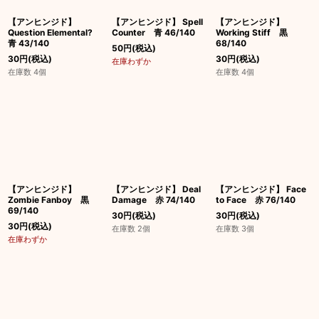
【アンヒンジド】
【アンヒンジド】 Spell
【アンヒンジド】
Question Elemental?
Counter 青 46/140
Working Stiff 黒
青 43/140
68/140
50
円
(税込)
30
円
(税込)
30
円
(税込)
在庫わずか
在庫数 4個
在庫数 4個
【アンヒンジド】
【アンヒンジド】 Deal
【アンヒンジド】 Face
Zombie Fanboy 黒
Damage 赤 74/140
to Face 赤 76/140
69/140
30
円
(税込)
30
円
(税込)
30
円
(税込)
在庫数 2個
在庫数 3個
在庫わずか