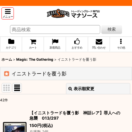
メニュー
検索
カテゴリ
カート
新着商品
おすすめ
問い合わせ
その他
ホーム
>
Magic: The Gathering
>
イニストラードを覆う影
イニストラードを覆う影
表示順変更
閉じる
42
件
表示数
:
【イニストラードを覆う影 神話レア】罪人への
急襲 013/297
並び順
:
150
円
(税込)
在庫数 2個