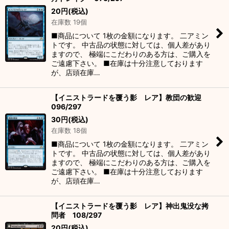
20
円
(税込)
在庫数 19個
■商品について 1枚の金額になります。 二アミン
トです。 中古品の状態に対しては、個人差があり
ますので、 極端にこだわりのある方は、ご購入を
ご遠慮下さい。 ■在庫は十分注意しております
が、店頭在庫…
【イニストラードを覆う影 レア】教団の歓迎
096/297
30
円
(税込)
在庫数 18個
■商品について 1枚の金額になります。 二アミン
トです。 中古品の状態に対しては、個人差があり
ますので、 極端にこだわりのある方は、ご購入を
ご遠慮下さい。 ■在庫は十分注意しております
が、店頭在庫…
【イニストラードを覆う影 レア】神出鬼没な拷
問者 108/297
20
円
(税込)