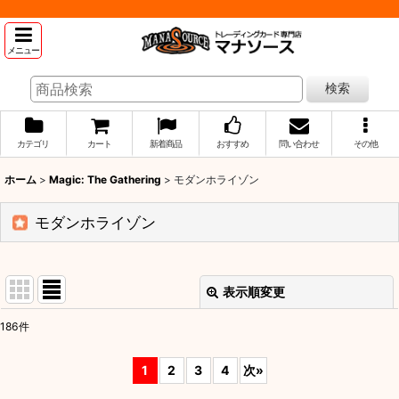
メニュー
検索
カテゴリ
カート
新着商品
おすすめ
問い合わせ
その他
ホーム
>
Magic: The Gathering
>
モダンホライゾン
モダンホライゾン
表示順変更
閉じる
186
件
表示数
:
1
2
3
4
次
»
並び順
: