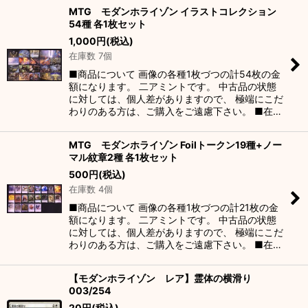
MTG モダンホライゾン イラストコレクション
54種 各1枚セット
絞り込む
1,000
円
(税込)
在庫数 7個
■商品について 画像の各種1枚づつの計54枚の金
額になります。 二アミントです。 中古品の状態
に対しては、個人差がありますので、 極端にこだ
わりのある方は、ご購入をご遠慮下さい。 ■在…
MTG モダンホライゾン Foilトークン19種+ノー
マル紋章2種 各1枚セット
500
円
(税込)
在庫数 4個
■商品について 画像の各種1枚づつの計21枚の金
額になります。 二アミントです。 中古品の状態
に対しては、個人差がありますので、 極端にこだ
わりのある方は、ご購入をご遠慮下さい。 ■在…
【モダンホライゾン レア】霊体の横滑り
003/254
20
円
(税込)