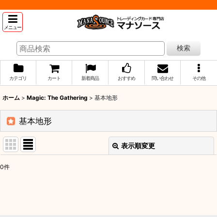
メニュー
検索
カテゴリ
カート
新着商品
おすすめ
問い合わせ
その他
ホーム
>
Magic: The Gathering
>
基本地形
基本地形
表示順変更
閉じる
0
件
表示数
:
並び順
: