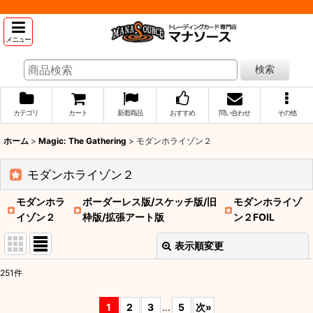
メニュー
検索
カテゴリ
カート
新着商品
おすすめ
問い合わせ
その他
ホーム
>
Magic: The Gathering
>
モダンホライゾン２
モダンホライゾン２
モダンホラ
ボーダーレス版/スケッチ版/旧
モダンホライゾ
イゾン２
枠版/拡張アート版
ン２FOIL
表示順変更
閉じる
251
件
表示数
:
1
2
3
...
5
次
»