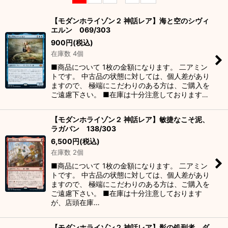
並び順
:
【モダンホライゾン２ 神話レア】海と空のシヴィ
エルン 069/303
絞り込む
900
円
(税込)
在庫数 4個
■商品について 1枚の金額になります。 二アミン
トです。 中古品の状態に対しては、個人差があり
ますので、 極端にこだわりのある方は、ご購入を
ご遠慮下さい。 ■在庫は十分注意しております…
【モダンホライゾン２ 神話レア】敏捷なこそ泥、
ラガバン 138/303
6,500
円
(税込)
在庫数 2個
■商品について 1枚の金額になります。 二アミン
トです。 中古品の状態に対しては、個人差があり
ますので、 極端にこだわりのある方は、ご購入を
ご遠慮下さい。 ■在庫は十分注意しております
が、店頭在庫…
【モダンホライゾン２ 神話レア】影の処刑者、ダ