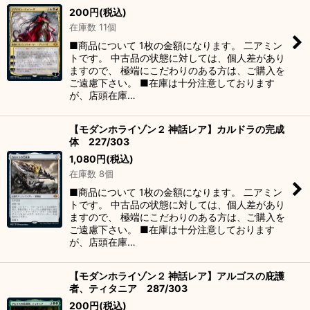
200
円
(税込)
在庫数 11個
■商品について 1枚の金額になります。 二アミン
トです。 中古品の状態に対しては、個人差があり
ますので、 極端にこだわりのある方は、ご購入を
ご遠慮下さい。 ■在庫は十分注意しております
が、店頭在庫…
【モダンホライゾン２ 神話レア】カルドラの完成
体 227/303
1,080
円
(税込)
在庫数 8個
■商品について 1枚の金額になります。 二アミン
トです。 中古品の状態に対しては、個人差があり
ますので、 極端にこだわりのある方は、ご購入を
ご遠慮下さい。 ■在庫は十分注意しております
が、店頭在庫…
【モダンホライゾン２ 神話レア】アルゴスの庇護
者、ティタニア 287/303
200
円
(税込)