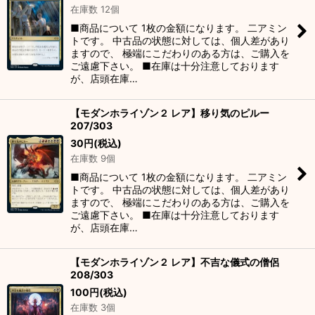
在庫数 12個
■商品について 1枚の金額になります。 二アミン
トです。 中古品の状態に対しては、個人差があり
ますので、 極端にこだわりのある方は、ご購入を
ご遠慮下さい。 ■在庫は十分注意しております
が、店頭在庫…
【モダンホライゾン２ レア】移り気のピルー
207/303
30
円
(税込)
在庫数 9個
■商品について 1枚の金額になります。 二アミン
トです。 中古品の状態に対しては、個人差があり
ますので、 極端にこだわりのある方は、ご購入を
ご遠慮下さい。 ■在庫は十分注意しております
が、店頭在庫…
【モダンホライゾン２ レア】不吉な儀式の僧侶
208/303
100
円
(税込)
在庫数 3個