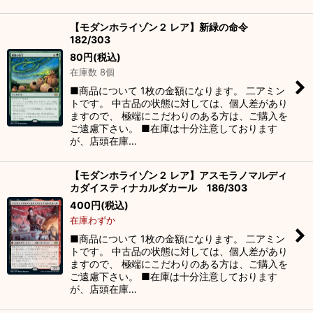
【モダンホライゾン２ レア】新緑の命令
182/303
80
円
(税込)
在庫数 8個
■商品について 1枚の金額になります。 二アミン
トです。 中古品の状態に対しては、個人差があり
ますので、 極端にこだわりのある方は、ご購入を
ご遠慮下さい。 ■在庫は十分注意しております
が、店頭在庫…
【モダンホライゾン２ レア】アスモラノマルディ
カダイスティナカルダカール 186/303
400
円
(税込)
在庫わずか
■商品について 1枚の金額になります。 二アミン
トです。 中古品の状態に対しては、個人差があり
ますので、 極端にこだわりのある方は、ご購入を
ご遠慮下さい。 ■在庫は十分注意しております
が、店頭在庫…