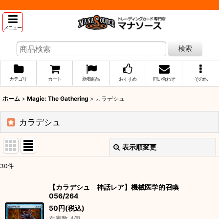
メニュー
検索
カテゴリ
カート
新着商品
おすすめ
問い合わせ
その他
ホーム
>
Magic: The Gathering
>
カラデシュ
カラデシュ
表示順変更
閉じる
30
件
表示数
:
【カラデシュ 神話レア】機械医学的召喚
056/264
並び順
:
50
円
(税込)
在庫数 4個