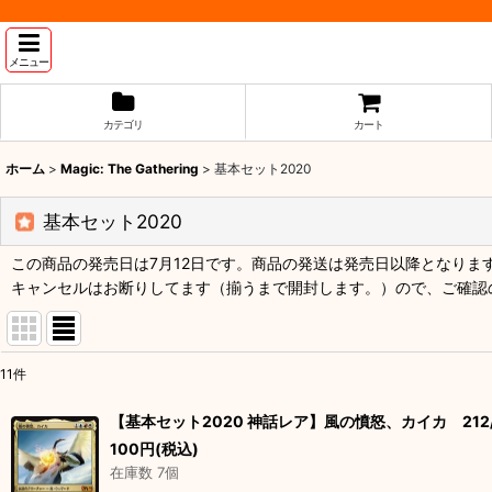
メニュー
カテゴリ
カート
ホーム
>
Magic: The Gathering
>
基本セット2020
基本セット2020
この商品の発売日は7月12日です。商品の発送は発売日以降となり
キャンセルはお断りしてます（揃うまで開封します。）ので、ご確認
11
件
表示数
:
【基本セット2020 神話レア】風の憤怒、カイカ 212/
100
円
(税込)
並び順
:
在庫数 7個