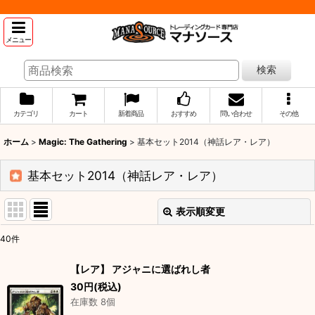
メニュー
検索
カテゴリ
カート
新着商品
おすすめ
問い合わせ
その他
ホーム
>
Magic: The Gathering
>
基本セット2014（神話レア・レア）
基本セット2014（神話レア・レア）
表示順変更
閉じる
40
件
表示数
:
【レア】 アジャニに選ばれし者
30
円
(税込)
並び順
:
在庫数 8個