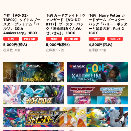
予約 【VG-DZ-
予約 カードファイト!! ヴ
予約 Harry Potter カ
TBP02】 タイトルブー
ァンガード 【VG-DZ-
ードゲーム ブースター
スター プレミアム「ペ
BT17】 ブースターパッ
パック「ハリー・ポッタ
ルソナ 30th
ク「運命星戦(うんめい
ーと賢者の石」Part.2
Anniversary」 1BOX
せいせん)」 1BOX
1BOX
5,000
円
(税込)
5,000
円
(税込)
4,800
円
(税込)
在庫数 31個
在庫数 92個
在庫数 32個