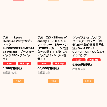
予約 「Lycee
予約 Z/X -Zillions of
ヴァイスシュヴァルツ
Overture Ver.サガプラ
enemy X- アセンショ
ブースターパック 「Re:
ネッツ
ン・サマー 1カートン
ゼロから始める異世界生
&HOOKSOFT&SMEE&A
(12BOX）カートンで購
活」Vol.4 RR・R・
Sa Project」ブースター
入がお得！？ お楽しみ
UC・C ・CR・CC各4枚
パック 1BOX(20パッ
パックが３パックへ増
ずつコンプ
ク）
量！！
9,500
円
(税込)
5,780
円
(税込)
60,000
円
(税込)
在庫数 4個
在庫数 40個
在庫数 3個
No.4
No.5
No.6