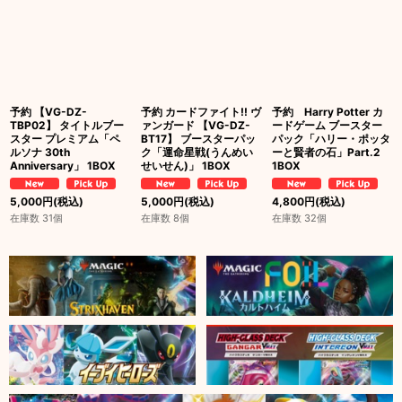
予約 【VG-DZ-
予約 カードファイト!! ヴ
予約 Harry Potter カ
TBP02】 タイトルブー
ァンガード 【VG-DZ-
ードゲーム ブースター
スター プレミアム「ペ
BT17】 ブースターパッ
パック「ハリー・ポッタ
ルソナ 30th
ク「運命星戦(うんめい
ーと賢者の石」Part.2
Anniversary」 1BOX
せいせん)」 1BOX
1BOX
5,000
円
(税込)
5,000
円
(税込)
4,800
円
(税込)
在庫数 31個
在庫数 8個
在庫数 32個