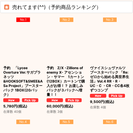
売れてます(^^)（予約商品ランキング）
No.1
No.2
No.3
予約 「Lycee
予約 Z/X -Zillions of
ヴァイスシュヴァルツ
Overture Ver.サガプラ
enemy X- アセンショ
ブースターパック 「Re:
ネッツ
ン・サマー 1カートン
ゼロから始める異世界生
&HOOKSOFT&SMEE&A
(12BOX）カートンで購
活」Vol.4 RR・R・
Sa Project」ブースター
入がお得！？ お楽しみ
UC・C ・CR・CC各4枚
パック 1BOX(20パッ
パックが３パックへ増
ずつコンプ
ク）
量！！
9,500
円
(税込)
5,780
円
(税込)
60,000
円
(税込)
在庫数 4個
在庫数 40個
在庫数 3個
No.4
No.5
No.6