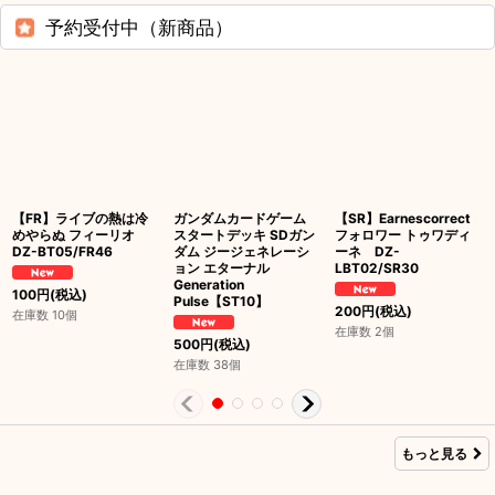
予約受付中（新商品）
【FR】ライブの熱は冷
ガンダムカードゲーム
【SR】Earnescorrect
めやらぬ フィーリオ
スタートデッキ SDガン
フォロワー トゥワディ
DZ-BT05/FR46
ダム ジージェネレーシ
ーネ DZ-
ョン エターナル
LBT02/SR30
Generation
100
円
(税込)
Pulse【ST10】
200
円
(税込)
在庫数 10個
在庫数 2個
500
円
(税込)
在庫数 38個
もっと見る