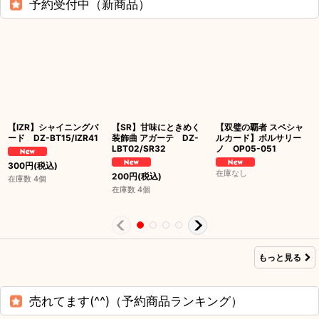
予約受付中（新商品）
【IZR】シャイニングバ
【SR】甘味にときめく
【双璧の覇者 スペシャ
ード DZ-BT15/IZR41
装飾曲 アガーテ DZ-
ルカード】ボルサリー
LBT02/SR32
ノ OP05-051
300
円
(税込)
在庫なし
200
円
(税込)
在庫数 4個
在庫数 4個
もっと見る
売れてます(^^)（予約商品ランキング）