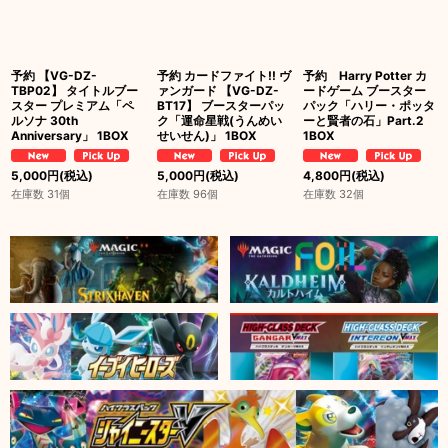
予約 【VG-DZ-
予約 カードファイト!! ヴ
予約 Harry Potter カ
TBP02】 タイトルブー
ァンガード 【VG-DZ-
ードゲーム ブースター
スター プレミアム「ペ
BT17】 ブースターパッ
パック「ハリー・ポッタ
ルソナ 30th
ク「運命星戦(うんめい
ーと賢者の石」Part.2
Anniversary」 1BOX
せいせん)」 1BOX
1BOX
5,000
円
(税込)
5,000
円
(税込)
4,800
円
(税込)
在庫数 31個
在庫数 96個
在庫数 32個