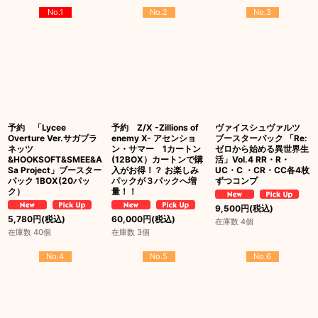
No.1
No.2
No.3
予約 「Lycee
予約 Z/X -Zillions of
ヴァイスシュヴァルツ
Overture Ver.サガプラ
enemy X- アセンショ
ブースターパック 「Re:
ネッツ
ン・サマー 1カートン
ゼロから始める異世界生
&HOOKSOFT&SMEE&A
(12BOX）カートンで購
活」Vol.4 RR・R・
Sa Project」ブースター
入がお得！？ お楽しみ
UC・C ・CR・CC各4枚
パック 1BOX(20パッ
パックが３パックへ増
ずつコンプ
ク）
量！！
9,500
円
(税込)
5,780
円
(税込)
60,000
円
(税込)
在庫数 4個
在庫数 40個
在庫数 3個
No.4
No.5
No.6