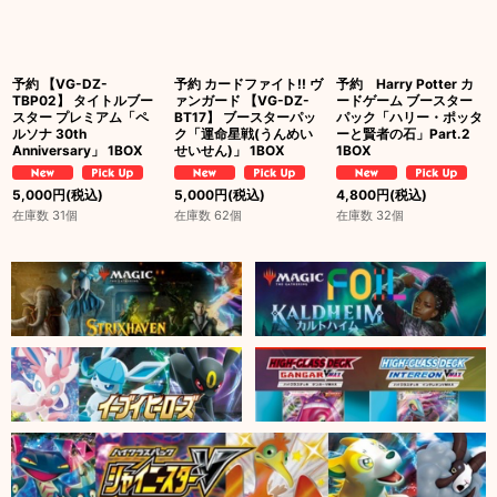
予約 【VG-DZ-
予約 カードファイト!! ヴ
予約 Harry Potter カ
TBP02】 タイトルブー
ァンガード 【VG-DZ-
ードゲーム ブースター
スター プレミアム「ペ
BT17】 ブースターパッ
パック「ハリー・ポッタ
ルソナ 30th
ク「運命星戦(うんめい
ーと賢者の石」Part.2
Anniversary」 1BOX
せいせん)」 1BOX
1BOX
5,000
円
(税込)
5,000
円
(税込)
4,800
円
(税込)
在庫数 31個
在庫数 62個
在庫数 32個