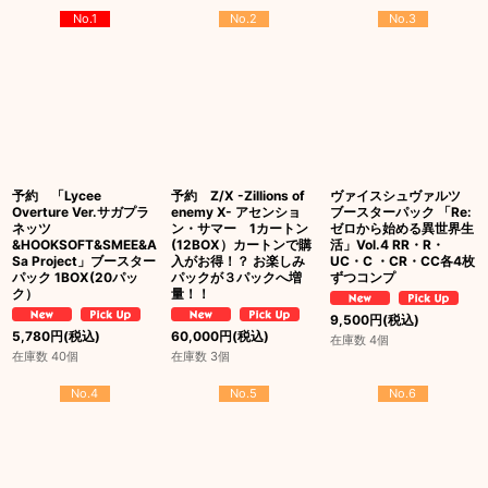
No.1
No.2
No.3
予約 「Lycee
予約 Z/X -Zillions of
ヴァイスシュヴァルツ
Overture Ver.サガプラ
enemy X- アセンショ
ブースターパック 「Re:
ネッツ
ン・サマー 1カートン
ゼロから始める異世界生
&HOOKSOFT&SMEE&A
(12BOX）カートンで購
活」Vol.4 RR・R・
Sa Project」ブースター
入がお得！？ お楽しみ
UC・C ・CR・CC各4枚
パック 1BOX(20パッ
パックが３パックへ増
ずつコンプ
ク）
量！！
9,500
円
(税込)
5,780
円
(税込)
60,000
円
(税込)
在庫数 4個
在庫数 40個
在庫数 3個
No.4
No.5
No.6