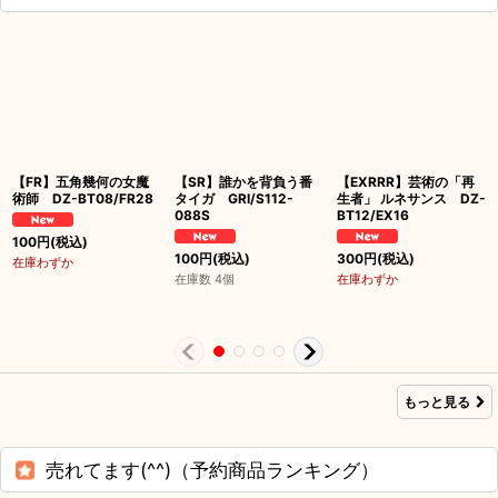
【FR】五角幾何の女魔
【SR】誰かを背負う番
【EXRRR】芸術の「再
術師 DZ-BT08/FR28
タイガ GRI/S112-
生者」 ルネサンス DZ-
088S
BT12/EX16
100
円
(税込)
100
円
(税込)
300
円
(税込)
在庫わずか
在庫数 4個
在庫わずか
もっと見る
売れてます(^^)（予約商品ランキング）