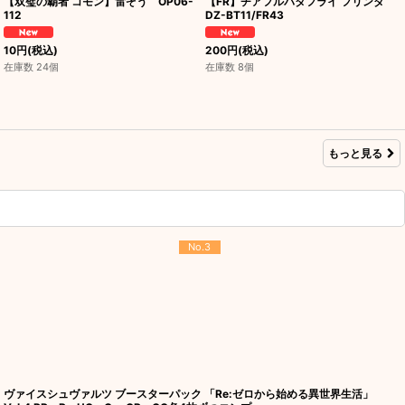
【双璧の覇者 コモン】雷ぞう OP06-
【FR】チアフルバタフライ フリンダ
112
DZ-BT11/FR43
10
円
(税込)
200
円
(税込)
在庫数 24個
在庫数 8個
もっと見る
No.3
ヴァイスシュヴァルツ ブースターパック 「Re:ゼロから始める異世界生活」