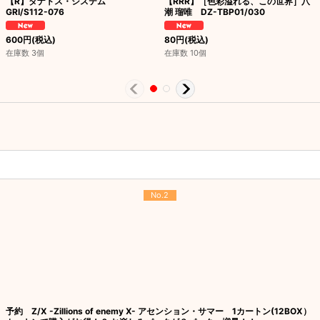
【R】タナトス・システム
【RRR】［色彩溢れる、この世界］八
GRI/S112-076
潮 瑠唯 DZ-TBP01/030
600
円
(税込)
80
円
(税込)
在庫数 3個
在庫数 10個
No.2
予約 Z/X -Zillions of enemy X- アセンション・サマー 1カートン(12BOX）