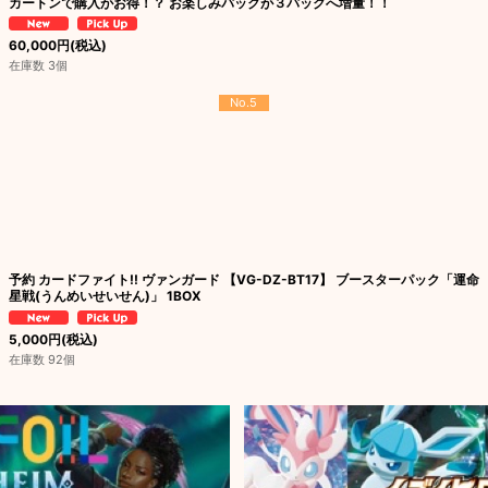
カートンで購入がお得！？ お楽しみパックが３パックへ増量！！
60,000
円
(税込)
在庫数 3個
No.5
予約 カードファイト!! ヴァンガード 【VG-DZ-BT17】 ブースターパック「運命
星戦(うんめいせいせん)」 1BOX
5,000
円
(税込)
在庫数 92個