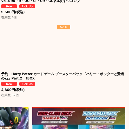
Vol.4 RR・R・UC・C ・CR・CC各4枚ずつコンプ
9,500
円
(税込)
在庫数 4個
No.6
予約 Harry Potter カードゲーム ブースターパック「ハリー・ポッターと賢者
の石」Part.2 1BOX
4,800
円
(税込)
在庫数 32個