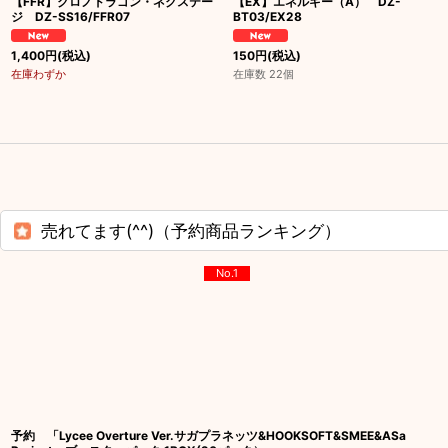
【FFR】クロノドラゴン・ネクステー
【EX】エネルギー（A） DZ-
ジ DZ-SS16/FFR07
BT03/EX28
1,400
円
(税込)
150
円
(税込)
在庫わずか
在庫数 22個
売れてます(^^)（予約商品ランキング）
No.1
予約 「Lycee Overture Ver.サガプラネッツ&HOOKSOFT&SMEE&ASa