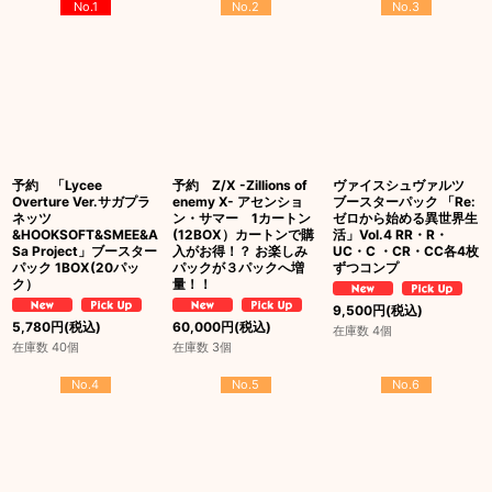
No.1
No.2
No.3
予約 「Lycee
予約 Z/X -Zillions of
ヴァイスシュヴァルツ
Overture Ver.サガプラ
enemy X- アセンショ
ブースターパック 「Re:
ネッツ
ン・サマー 1カートン
ゼロから始める異世界生
&HOOKSOFT&SMEE&A
(12BOX）カートンで購
活」Vol.4 RR・R・
Sa Project」ブースター
入がお得！？ お楽しみ
UC・C ・CR・CC各4枚
パック 1BOX(20パッ
パックが３パックへ増
ずつコンプ
ク）
量！！
9,500
円
(税込)
5,780
円
(税込)
60,000
円
(税込)
在庫数 4個
在庫数 40個
在庫数 3個
No.4
No.5
No.6