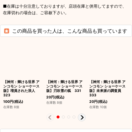
■在庫は十分注意しておりますが、店頭在庫と併用してますので、
在庫切れの場合は、ご容赦下さい。
この商品を買った人は、こんな商品も買っています
【神河：輝ける世界 ア
【神河：輝ける世界 ア
【神河：輝ける世界 ア
ンコモン ショーケース
ンコモン ショーケース
ンコモン ショーケース
版】増員された浪人
版】刃吹雪の狐 331
版】未来派の調査員
323
333
20
円
(税込)
100
円
(税込)
20
円
(税込)
在庫数 8個
在庫数 8個
在庫数 10個