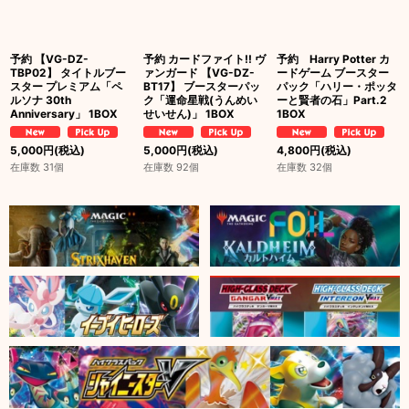
予約 【VG-DZ-
予約 カードファイト!! ヴ
予約 Harry Potter カ
TBP02】 タイトルブー
ァンガード 【VG-DZ-
ードゲーム ブースター
スター プレミアム「ペ
BT17】 ブースターパッ
パック「ハリー・ポッタ
ルソナ 30th
ク「運命星戦(うんめい
ーと賢者の石」Part.2
Anniversary」 1BOX
せいせん)」 1BOX
1BOX
5,000
円
(税込)
5,000
円
(税込)
4,800
円
(税込)
在庫数 31個
在庫数 92個
在庫数 32個