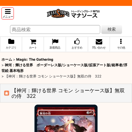
メニュー
検索
カテゴリ
カート
新着商品
おすすめ
問い合わせ
その他
ホーム
>
Magic: The Gathering
>
神河：輝ける世界 ボーダーレス版/ショーケース版/拡張アート版/統率者/浮
世絵 基本地形
>
【神河：輝ける世界 コモン ショーケース版】無双の侍 322
【神河：輝ける世界 コモン ショーケース版】無双
の侍 322