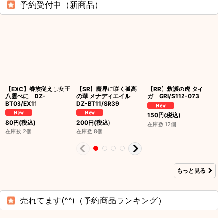
予約受付中（新商品）
【EXC】眷族従えし女王
【SR】魔界に咲く孤高
【RR】救護の虎 タイ
八雲べに DZ-
の華 メナディエイル
ガ GRI/S112-073
BT03/EX11
DZ-BT11/SR39
150
円
(税込)
80
円
(税込)
200
円
(税込)
在庫数 12個
在庫数 2個
在庫数 8個
もっと見る
売れてます(^^)（予約商品ランキング）