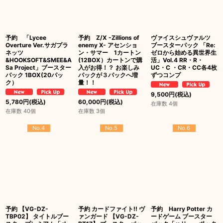
予約 「Lycee
予約 Z/X -Zillions of
ヴァイスシュヴァルツ
Overture Ver.サガプラ
enemy X- アセンショ
ブースターパック 「Re:
ネッツ
ン・サマー 1カートン
ゼロから始める異世界生
&HOOKSOFT&SMEE&A
(12BOX）カートンで購
活」Vol.4 RR・R・
Sa Project」ブースター
入がお得！？ お楽しみ
UC・C ・CR・CC各4枚
パック 1BOX(20パッ
パックが３パックへ増
ずつコンプ
ク）
量！！
9,500
円
(税込)
5,780
円
(税込)
60,000
円
(税込)
在庫数 4個
在庫数 40個
在庫数 3個
No.4
No.5
No.6
予約 【VG-DZ-
予約 カードファイト!! ヴ
予約 Harry Potter カ
TBP02】 タイトルブー
ァンガード 【VG-DZ-
ードゲーム ブースター