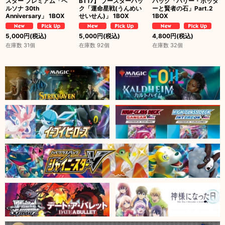
スター プレミアム「ペ
BT17】 ブースターパッ
パック「ハリー・ポッタ
ルソナ 30th
ク「運命星戦(うんめい
ーと賢者の石」Part.2
Anniversary」 1BOX
せいせん)」 1BOX
1BOX
5,000
円
(税込)
5,000
円
(税込)
4,800
円
(税込)
在庫数 31個
在庫数 92個
在庫数 32個