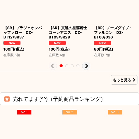
【SR】ブラジェオンバ
【SR】貫遂の星霧騎士
【RR】ノーズダイブ・
ッファロー DZ-
コーレアニス DZ-
ファルコン DZ-
BT12/SR37
BT09/SR29
BT03/036
100
円
(税込)
100
円
(税込)
80
円
(税込)
在庫数 5個
在庫数 6個
在庫数 7個
もっと見る
売れてます(^^)（予約商品ランキング）
No.1
No.2
No.3