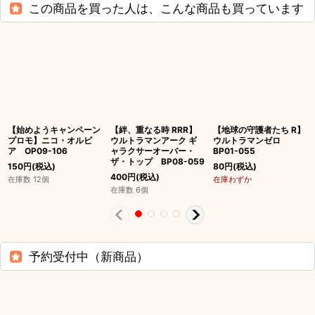
この商品を買った人は、こんな商品も買っています
【始めようキャンペーン
【絆、重なる時 RRR】
【地球の守護者たち R】
プロモ】ニコ・オルビ
ウルトラマンアーク ギ
ウルトラマンゼロ
ア OP09-106
ャラクサーオーバー・
BP01-055
ザ・トップ BP08-059
150
円
(税込)
80
円
(税込)
400
円
(税込)
在庫数 12個
在庫わずか
在庫数 6個
予約受付中（新商品）