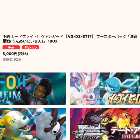
予約 カードファイト!! ヴァンガード 【VG-DZ-BT17】 ブースターパック「運命
星戦(うんめいせいせん)」 1BOX
5,000
円
(税込)
在庫数 92個