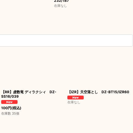
232/187
在庫なし
【RR】虚数竜 ディラクシィ DZ-
【IZR】天空落とし DZ-BT15/IZR60
SS16/039
在庫なし
100
円
(税込)
在庫数 35個