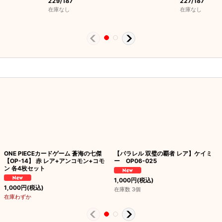
229/187
227/187
在庫なし
在庫なし
ONE PIECEカードゲーム 蒼海の七傑
【パラレル 双璧の覇者 レア】ケイミ
【OP-14】 赤 レア+アンコモン+コモ
ー OP06-025
ン 各4枚セット
1,000
円
(税込)
1,000
円
(税込)
在庫数 3個
在庫わずか