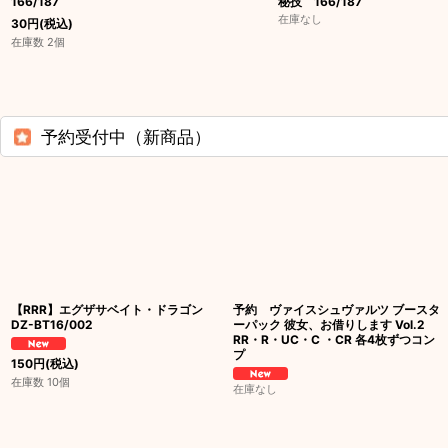
166/187
秘技 166/187
在庫なし
30
円
(税込)
在庫数 2個
予約受付中（新商品）
【RRR】エグザサベイト・ドラゴン
予約 ヴァイスシュヴァルツ ブースタ
DZ-BT16/002
ーパック 彼女、お借りします Vol.2
RR・R・UC・C ・CR 各4枚ずつコン
プ
150
円
(税込)
在庫数 10個
在庫なし