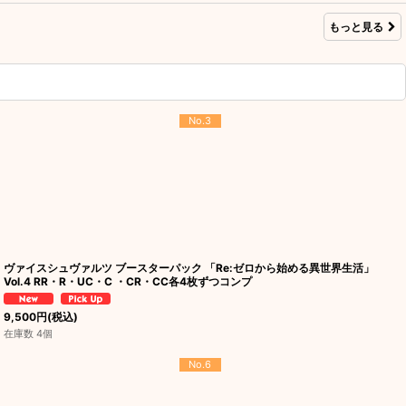
もっと見る
No.3
ヴァイスシュヴァルツ ブースターパック 「Re:ゼロから始める異世界生活」
Vol.4 RR・R・UC・C ・CR・CC各4枚ずつコンプ
9,500
円
(税込)
在庫数 4個
No.6