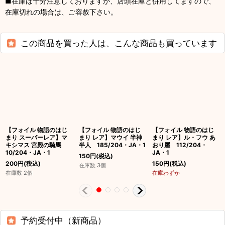
■在庫は十分注意しておりますが、店頭在庫と併用してますので、
在庫切れの場合は、ご容赦下さい。
この商品を買った人は、こんな商品も買っています
【フォイル 物語のはじ
【フォイル 物語のはじ
【フォイル 物語のはじ
まり スーパーレア】マ
まり レア】マウイ 半神
まり レア】ル・フウ あ
キシマス 宮殿の騎馬
半人 185/204・JA・1
おり屋 112/204・
10/204・JA・1
JA・1
150
円
(税込)
200
円
(税込)
150
円
(税込)
在庫数 3個
在庫数 2個
在庫わずか
予約受付中（新商品）