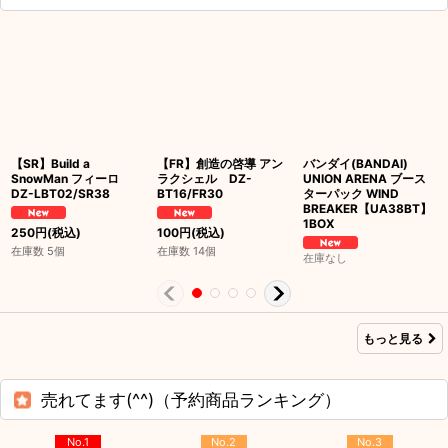
【SR】Build a
【FR】創造の啓導 アン
バンダイ(BANDAI)
SnowMan フィーロ
ラクシェル DZ-
UNION ARENA ブース
DZ-LBT02/SR38
BT16/FR30
ターパック WIND
BREAKER【UA38BT】
1BOX
250
円
(税込)
100
円
(税込)
在庫数 5個
在庫数 14個
在庫なし
もっと見る
売れてます(^^)（予約商品ランキング）
No.1
No.2
No.3