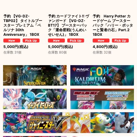
予約 【VG-DZ-
予約 カードファイト!! ヴ
予約 Harry Potter カ
TBP02】 タイトルブー
ァンガード 【VG-DZ-
ードゲーム ブースター
スター プレミアム「ペ
BT17】 ブースターパッ
パック「ハリー・ポッタ
ルソナ 30th
ク「運命星戦(うんめい
ーと賢者の石」Part.2
Anniversary」 1BOX
せいせん)」 1BOX
1BOX
5,000
円
(税込)
5,000
円
(税込)
4,800
円
(税込)
在庫数 31個
在庫数 80個
在庫数 32個