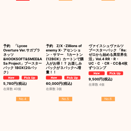
予約 「Lycee
予約 Z/X -Zillions of
ヴァイスシュヴァルツ
Overture Ver.サガプラ
enemy X- アセンショ
ブースターパック 「Re:
ネッツ
ン・サマー 1カートン
ゼロから始める異世界生
&HOOKSOFT&SMEE&A
(12BOX）カートンで購
活」Vol.4 RR・R・
Sa Project」ブースター
入がお得！？ お楽しみ
UC・C ・CR・CC各4枚
パック 1BOX(20パッ
パックが３パックへ増
ずつコンプ
ク）
量！！
9,500
円
(税込)
5,780
円
(税込)
60,000
円
(税込)
在庫数 4個
在庫数 40個
在庫数 3個
No.4
No.5
No.6