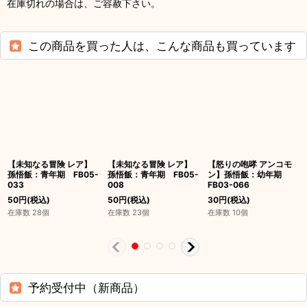
在庫切れの場合は、ご容赦下さい。
この商品を買った人は、こんな商品も買っています
【未知なる冒険 レア】
【未知なる冒険 レア】
【怒りの咆哮 アンコモ
孫悟飯：青年期 FB05-
孫悟飯：青年期 FB05-
ン】孫悟飯：幼年期
033
008
FB03-066
50
円
(税込)
50
円
(税込)
30
円
(税込)
在庫数 28個
在庫数 23個
在庫数 10個
予約受付中（新商品）