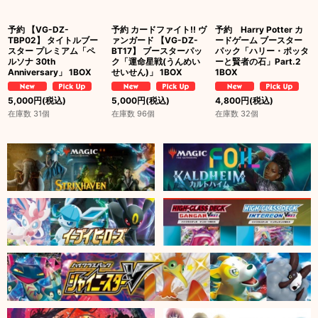
予約 【VG-DZ-
予約 カードファイト!! ヴ
予約 Harry Potter カ
TBP02】 タイトルブー
ァンガード 【VG-DZ-
ードゲーム ブースター
スター プレミアム「ペ
BT17】 ブースターパッ
パック「ハリー・ポッタ
ルソナ 30th
ク「運命星戦(うんめい
ーと賢者の石」Part.2
Anniversary」 1BOX
せいせん)」 1BOX
1BOX
5,000
円
(税込)
5,000
円
(税込)
4,800
円
(税込)
在庫数 31個
在庫数 96個
在庫数 32個