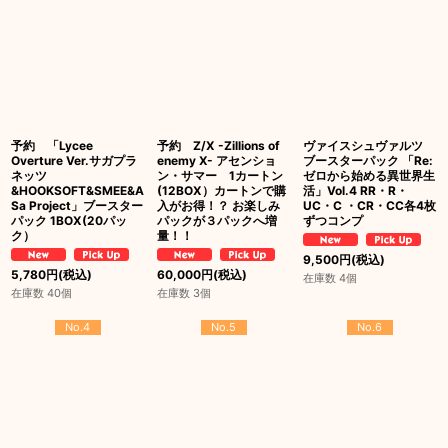
予約 「Lycee
予約 Z/X -Zillions of
ヴァイスシュヴァルツ
Overture Ver.サガプラ
enemy X- アセンショ
ブースターパック 「Re:
ネッツ
ン・サマー 1カートン
ゼロから始める異世界生
&HOOKSOFT&SMEE&A
(12BOX）カートンで購
活」Vol.4 RR・R・
Sa Project」ブースター
入がお得！？ お楽しみ
UC・C ・CR・CC各4枚
パック 1BOX(20パッ
パックが３パックへ増
ずつコンプ
ク）
量！！
9,500
円
(税込)
5,780
円
(税込)
60,000
円
(税込)
在庫数 4個
在庫数 40個
在庫数 3個
No.4
No.5
No.6