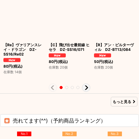
【Re】ヴァリアンスレ
【C】飛び出せ最前線 ヒ
【R】アン・ビルターヴ
イ・ドラゴン DZ-
セラ DZ-SS16/071
ィル DZ-BT13/084
SS16/Re02
80
円
(税込)
50
円
(税込)
80
円
(税込)
在庫数 20個
在庫数 20個
在庫数 14個
もっと見る
売れてます(^^)（予約商品ランキング）
No.1
No.2
No.3