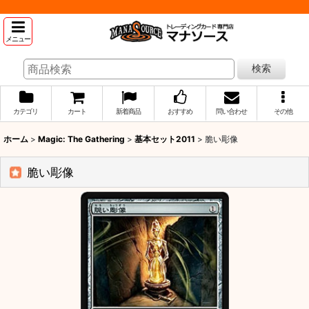
メニュー
検索
カテゴリ
カート
新着商品
おすすめ
問い合わせ
その他
ホーム
>
Magic: The Gathering
>
基本セット2011
>
脆い彫像
脆い彫像