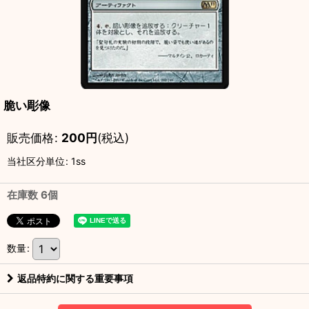
脆い彫像
販売価格
:
200
円
(税込)
当社区分単位
:
1ss
在庫数 6個
数量
:
返品特約に関する重要事項