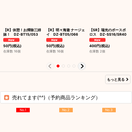
【R】休憩！お掃除三姉
【R】明々海遊 ナージェ
【SR】瑞光のポースポ
妹！ DZ-BT15/053
イ DZ-BT05/066
ロス DZ-SS16/SR40
50
円
(税込)
50
円
(税込)
400
円
(税込)
在庫数 16個
在庫数 16個
在庫数 2個
もっと見る
売れてます(^^)（予約商品ランキング）
No.1
No.2
No.3