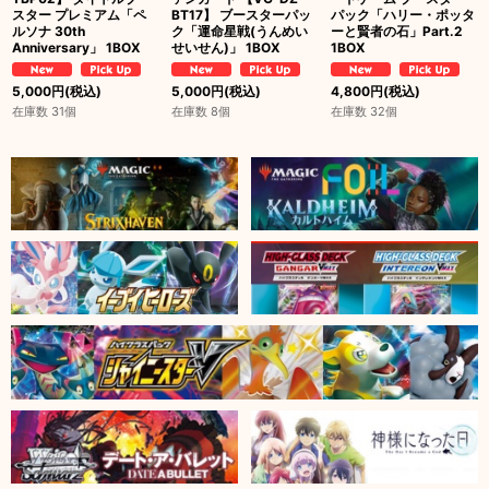
スター プレミアム「ペ
BT17】 ブースターパッ
パック「ハリー・ポッタ
ルソナ 30th
ク「運命星戦(うんめい
ーと賢者の石」Part.2
Anniversary」 1BOX
せいせん)」 1BOX
1BOX
5,000
円
(税込)
5,000
円
(税込)
4,800
円
(税込)
在庫数 31個
在庫数 8個
在庫数 32個