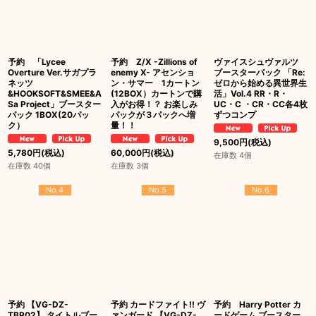
予約 「Lycee
予約 Z/X -Zillions of
ヴァイスシュヴァルツ
Overture Ver.サガプラ
enemy X- アセンショ
ブースターパック 「Re:
ネッツ
ン・サマー 1カートン
ゼロから始める異世界生
&HOOKSOFT&SMEE&A
(12BOX）カートンで購
活」Vol.4 RR・R・
Sa Project」ブースター
入がお得！？ お楽しみ
UC・C ・CR・CC各4枚
パック 1BOX(20パッ
パックが３パックへ増
ずつコンプ
ク）
量！！
9,500
円
(税込)
5,780
円
(税込)
60,000
円
(税込)
在庫数 4個
在庫数 40個
在庫数 3個
No.4
No.5
No.6
予約 【VG-DZ-
予約 カードファイト!! ヴ
予約 Harry Potter カ
TBP02】 タイトルブー
ァンガード 【VG-DZ-
ードゲーム ブースター