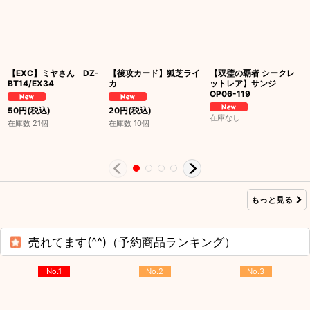
【EXC】ミヤさん DZ-
【後攻カード】狐芝ライ
【双璧の覇者 シークレ
BT14/EX34
カ
ットレア】サンジ
OP06-119
50
円
(税込)
20
円
(税込)
在庫なし
在庫数 21個
在庫数 10個
もっと見る
売れてます(^^)（予約商品ランキング）
No.1
No.2
No.3