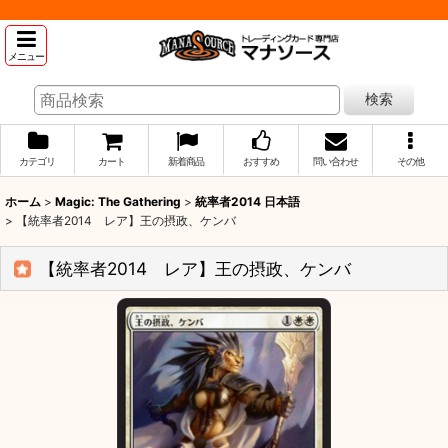
メニュー
検索
カテゴリ
カート
新着商品
おすすめ
問い合わせ
その他
ホーム
>
Magic: The Gathering
>
統率者2014 日本語
>
【統率者2014 レア】王の摂政、ケンバ
【統率者2014 レア】王の摂政、ケンバ