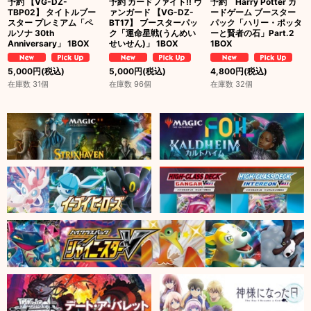
予約 【VG-DZ-
予約 カードファイト!! ヴ
予約 Harry Potter カ
TBP02】 タイトルブー
ァンガード 【VG-DZ-
ードゲーム ブースター
スター プレミアム「ペ
BT17】 ブースターパッ
パック「ハリー・ポッタ
ルソナ 30th
ク「運命星戦(うんめい
ーと賢者の石」Part.2
Anniversary」 1BOX
せいせん)」 1BOX
1BOX
5,000
円
(税込)
5,000
円
(税込)
4,800
円
(税込)
在庫数 31個
在庫数 96個
在庫数 32個