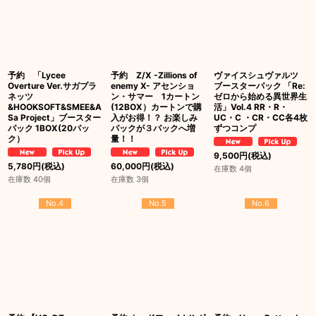
予約 「Lycee
予約 Z/X -Zillions of
ヴァイスシュヴァルツ
Overture Ver.サガプラ
enemy X- アセンショ
ブースターパック 「Re:
ネッツ
ン・サマー 1カートン
ゼロから始める異世界生
&HOOKSOFT&SMEE&A
(12BOX）カートンで購
活」Vol.4 RR・R・
Sa Project」ブースター
入がお得！？ お楽しみ
UC・C ・CR・CC各4枚
パック 1BOX(20パッ
パックが３パックへ増
ずつコンプ
ク）
量！！
9,500
円
(税込)
5,780
円
(税込)
60,000
円
(税込)
在庫数 4個
在庫数 40個
在庫数 3個
No.4
No.5
No.6