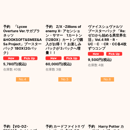
予約 「Lycee
予約 Z/X -Zillions of
ヴァイスシュヴァルツ
Overture Ver.サガプラ
enemy X- アセンショ
ブースターパック 「Re:
ネッツ
ン・サマー 1カートン
ゼロから始める異世界生
&HOOKSOFT&SMEE&A
(12BOX）カートンで購
活」Vol.4 RR・R・
Sa Project」ブースター
入がお得！？ お楽しみ
UC・C ・CR・CC各4枚
パック 1BOX(20パッ
パックが３パックへ増
ずつコンプ
ク）
量！！
9,500
円
(税込)
5,780
円
(税込)
60,000
円
(税込)
在庫数 4個
在庫数 40個
在庫数 3個
No.4
No.5
No.6
予約 【VG-DZ-
予約 カードファイト!! ヴ
予約 Harry Potter カ