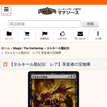
メニュー
検索
カテゴリ
カート
新着商品
おすすめ
問い合わせ
その他
ホーム
>
Magic: The Gathering
>
タルキール龍紀伝
>
【タルキール龍紀伝 レア】享楽者の宝物庫
【タルキール龍紀伝 レア】享楽者の宝物庫