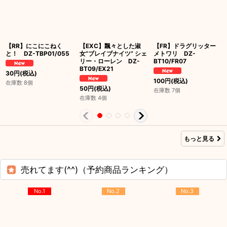
【RR】にこにこねく
【EXC】飄々とした淑
【FR】ドラグリッター
と！ DZ-TBP01/055
女“ブレイブナイツ” シェ
メトワリ DZ-
リー・ローレン DZ-
BT10/FR07
BT09/EX21
30
円
(税込)
100
円
(税込)
在庫数 8個
50
円
(税込)
在庫数 7個
在庫数 4個
もっと見る
売れてます(^^)（予約商品ランキング）
No.1
No.2
No.3