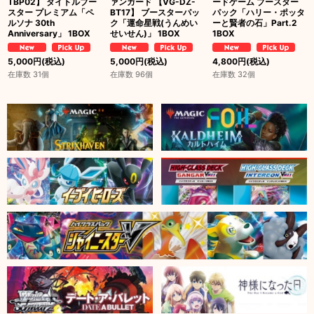
TBP02】 タイトルブー
ァンガード 【VG-DZ-
ードゲーム ブースター
スター プレミアム「ペ
BT17】 ブースターパッ
パック「ハリー・ポッタ
ルソナ 30th
ク「運命星戦(うんめい
ーと賢者の石」Part.2
Anniversary」 1BOX
せいせん)」 1BOX
1BOX
5,000
円
(税込)
5,000
円
(税込)
4,800
円
(税込)
在庫数 31個
在庫数 96個
在庫数 32個