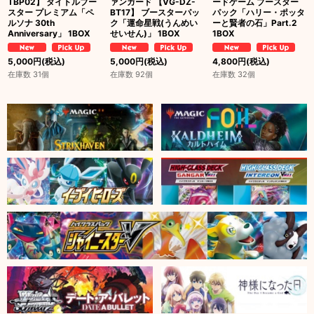
TBP02】 タイトルブー
ァンガード 【VG-DZ-
ードゲーム ブースター
スター プレミアム「ペ
BT17】 ブースターパッ
パック「ハリー・ポッタ
ルソナ 30th
ク「運命星戦(うんめい
ーと賢者の石」Part.2
Anniversary」 1BOX
せいせん)」 1BOX
1BOX
5,000
円
(税込)
5,000
円
(税込)
4,800
円
(税込)
在庫数 31個
在庫数 92個
在庫数 32個