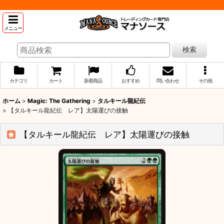
メニュー
検索
カテゴリ
カート
新着商品
おすすめ
問い合わせ
その他
ホーム
>
Magic: The Gathering
>
タルキール龍紀伝
>
【タルキール龍紀伝 レア】太陽運びの接触
【タルキール龍紀伝 レア】太陽運びの接触