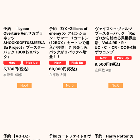
予約 「Lycee
予約 Z/X -Zillions of
ヴァイスシュヴァルツ
Overture Ver.サガプラ
enemy X- アセンショ
ブースターパック 「Re:
ネッツ
ン・サマー 1カートン
ゼロから始める異世界生
&HOOKSOFT&SMEE&A
(12BOX）カートンで購
活」Vol.4 RR・R・
Sa Project」ブースター
入がお得！？ お楽しみ
UC・C ・CR・CC各4枚
パック 1BOX(20パッ
パックが３パックへ増
ずつコンプ
ク）
量！！
9,500
円
(税込)
5,780
円
(税込)
60,000
円
(税込)
在庫数 4個
在庫数 40個
在庫数 3個
No.4
No.5
No.6
予約 【VG-DZ-
予約 カードファイト!! ヴ
予約 Harry Potter カ