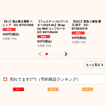
【R+】澄み渡る雪夜 ベ
【フェスティバルブース
【EXC】背負う覚悟 豊
レトア DZ-BT07/066
ター2025 Re】Wrap
川 祥子 DZ-
Up Well コンフローナ
BT08/EX16
DZ-SS11/Re34
400
円
(税込)
50
円
(税込)
在庫数 19個
80
円
(税込)
在庫数 13個
在庫数 16個
もっと見る
売れてます(^^)（予約商品ランキング）
No.1
No.2
No.3