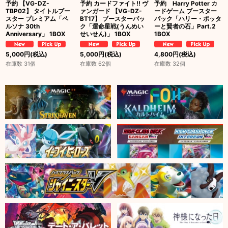
予約 【VG-DZ-
予約 カードファイト!! ヴ
予約 Harry Potter カ
TBP02】 タイトルブー
ァンガード 【VG-DZ-
ードゲーム ブースター
スター プレミアム「ペ
BT17】 ブースターパッ
パック「ハリー・ポッタ
ルソナ 30th
ク「運命星戦(うんめい
ーと賢者の石」Part.2
Anniversary」 1BOX
せいせん)」 1BOX
1BOX
5,000
円
(税込)
5,000
円
(税込)
4,800
円
(税込)
在庫数 31個
在庫数 62個
在庫数 32個