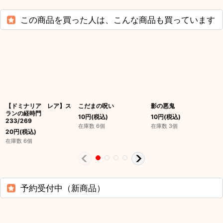
この商品を買った人は、こんな商品も買っています
【ドミナリア レア】ス
こだまの呪い
影の悪鬼
ランの経時門
10
円
(税込)
10
円
(税込)
233/269
在庫数 6個
在庫数 3個
20
円
(税込)
在庫数 6個
予約受付中（新商品）