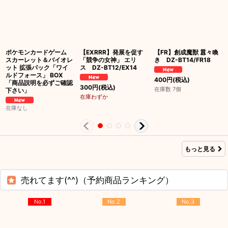
ポケモンカードゲーム
【EXRRR】発展を促す
【FR】創成魔獣 囂々喚
スカーレット＆バイオレ
「競争の女神」 エリ
き DZ-BT14/FR18
ット 拡張パック「ワイ
ス DZ-BT12/EX14
ルドフォース」 BOX
400
円
(税込)
「商品説明を必ずご確認
300
円
(税込)
在庫数 7個
下さい」
在庫わずか
在庫なし
もっと見る
売れてます(^^)（予約商品ランキング）
No.1
No.2
No.3