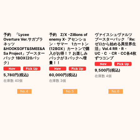
予約 「Lycee
予約 Z/X -Zillions of
ヴァイスシュヴァルツ
Overture Ver.サガプラ
enemy X- アセンショ
ブースターパック 「Re:
ネッツ
ン・サマー 1カートン
ゼロから始める異世界生
&HOOKSOFT&SMEE&A
(12BOX）カートンで購
活」Vol.4 RR・R・
Sa Project」ブースター
入がお得！？ お楽しみ
UC・C ・CR・CC各4枚
パック 1BOX(20パッ
パックが３パックへ増
ずつコンプ
ク）
量！！
9,500
円
(税込)
5,780
円
(税込)
60,000
円
(税込)
在庫数 4個
在庫数 40個
在庫数 3個
No.4
No.5
No.6